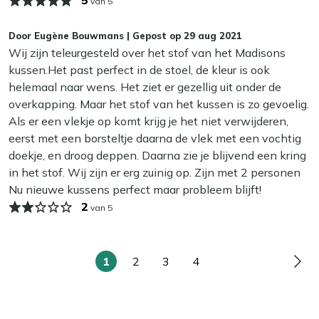
van 5
Wij adviseren om je tuinkussens droog op te bergen als je
ze niet gebruikt. Zelfs de meest waterafstotende stoffen
Door
Eugène Bouwmans
|
Gepost op
29 aug 2021
kunnen op termijn last krijgen van vocht, wat slijtage en
Wij zijn teleurgesteld over het stof van het Madisons
schimmel kan veroorzaken. In de herfst en winter bewaar
kussen.Het past perfect in de stoel, de kleur is ook
je je kussens het beste binnen of in een waterdichte
helemaal naar wens. Het ziet er gezellig uit onder de
opbergbox. Zo blijven ze langer mooi en fris!
overkapping. Maar het stof van het kussen is zo gevoelig.
Als er een vlekje op komt krijg je het niet verwijderen,
eerst met een borsteltje daarna de vlek met een vochtig
doekje, en droog deppen. Daarna zie je blijvend een kring
in het stof. Wij zijn er erg zuinig op. Zijn met 2 personen
Nu nieuwe kussens perfect maar probleem blijft!
2
van 5
1
2
3
4
U
Pagina
Pagina
Pagina
Pag
lees
momenteel