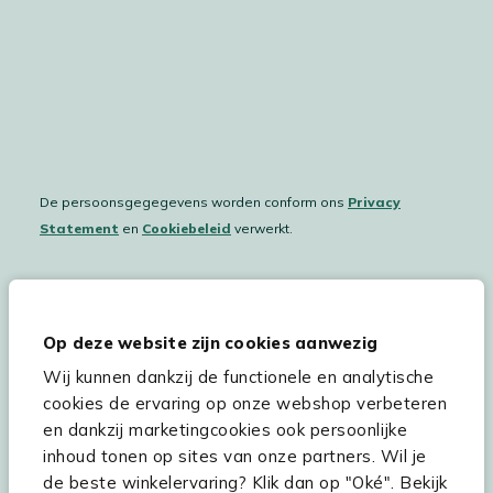
De persoonsgegegevens worden conform ons
Privacy
Statement
en
Cookiebeleid
verwerkt.
Hulp & service
Op deze website zijn cookies aanwezig
Wij kunnen dankzij de functionele en analytische
Assortiment
cookies de ervaring op onze webshop verbeteren
Kees Smit Tuinmeubelen
en dankzij marketingcookies ook persoonlijke
inhoud tonen op sites van onze partners. Wil je
Experience Stores XXL
de beste winkelervaring? Klik dan op "Oké". Bekijk