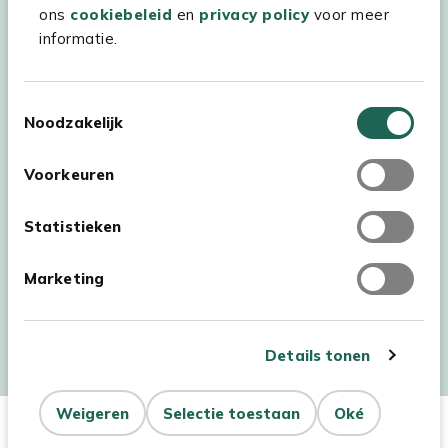
ons
cookiebeleid
en
privacy policy
voor meer
informatie.
Toestemmingsselectie
Noodzakelijk
Voorkeuren
Statistieken
Marketing
Auteursrecht © 2026 - Kees Smit Tuinmeubelen
Algemene voorwaarden
Privacy Statement
Disclaimer
Details tonen
Cookiebeleid
Toegankelijkheidsverklaring
Weigeren
Selectie toestaan
Oké
In Winkelwagen
Aantal