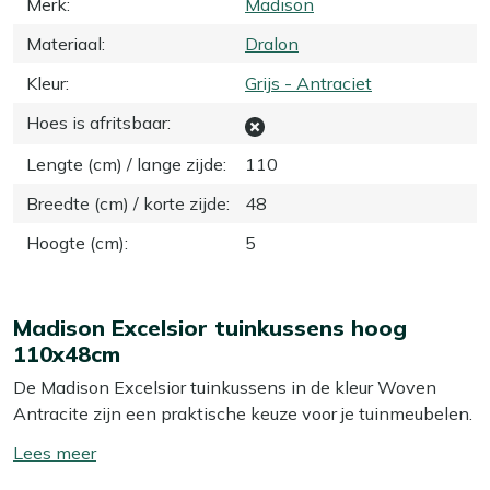
Merk
:
Madison
Materiaal
:
Dralon
Kleur
:
Grijs - Antraciet
Hoes is afritsbaar
:
Lengte (cm) / lange zijde
:
110
Breedte (cm) / korte zijde
:
48
Hoogte (cm)
:
5
Madison Excelsior tuinkussens hoog
110x48cm
De Madison Excelsior tuinkussens in de kleur Woven
Antracite zijn een praktische keuze voor je tuinmeubelen.
Met een afmeting van 110x48 cm bieden deze kussens
Toon/verberg
een comfortabele zitervaring. De stevige vulling zorgt
lees