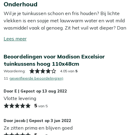
ervoor dat je lekker kunt ontspannen, zelfs tijdens lange
Onderhoud
meer
zomerdagen. Deze kussens zijn ideaal voor verstelbare
Wil je je tuinkussen schoon en fris houden? Bij lichte
tuinstoelen, waar je nét dat extra beetje zitcomfort wil.
vlekken is een sopje met lauwwarm water en wat mild
Dankzij de neutrale kleur passen ze bij vrijwel elke
wasmiddel vaak al genoeg. Zit het vuil wat dieper? Dan
tuininrichting. Hoewel de hoes niet afritsbaar is, blijft het
helpt onze Kees Smit Textiel & Rope reiniger om
kussen er netjes uitzien door de duurzame stof.
Toon/verberg
hardnekkige vlekken los te krijgen zonder de stof aan te
lees
tasten. Tip: zorg ervoor dat je je kussens altijd in de
Bekijk meer Tuinkussens
meer
Beoordelingen voor Madison Excelsior
schaduw laat opdrogen, zo voorkom je dat de kleur
tuinkussens hoog 110x48cm
terugloopt.
Waardering:
4.05 van
5
Wil je het jezelf nog makkelijker maken? Dan is het slim
11
geverifieerde beoordeling(en)
om een beschermende laag aan te brengen met onze
Door
E
|
Gepost op
13 aug 2022
Kees Smit Textiel & Rope beschermer. Deze maakt je
Vlotte levering
kussens water- en vuilafstotend, zodat ze langer schoon
5
van 5
blijven. Dat bespaart je weer schoonmaakwerk!
Kan ik mijn tuinkussens het hele jaar buiten
Door
jacob
|
Gepost op
3 jun 2022
Ze zitten prima en blijven goed
laten liggen?
5