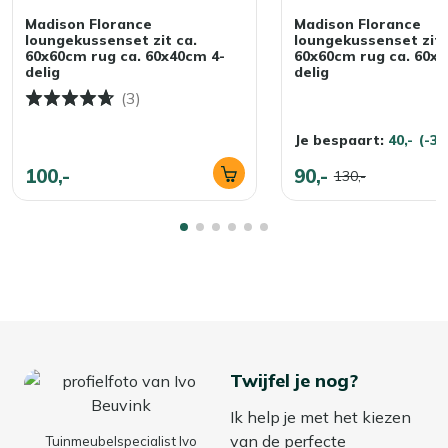
Madison Florance
Madison Florance
loungekussenset zit ca.
loungekussenset zit 
60x60cm rug ca. 60x40cm 4-
60x60cm rug ca. 60x4
delig
delig
(3)
Je bespaart:
40,-
(-3
100,-
90,-
130,-
Twijfel je nog?
Ik help je met het kiezen
van de perfecte
Tuinmeubelspecialist Ivo