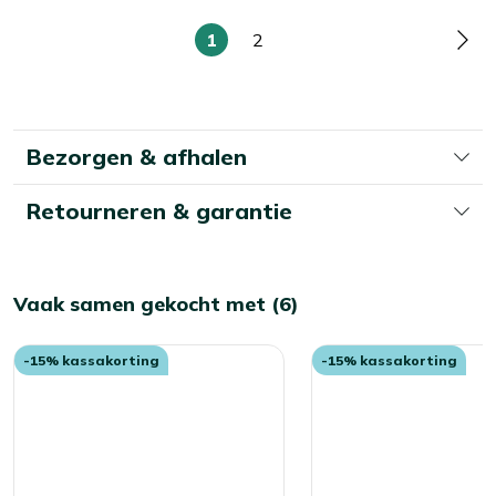
1
2
U
Pagina
Pag
lees
momenteel
pagina
Bezorgen & afhalen
Retourneren & garantie
Vaak samen gekocht met (6)
-15% kassakorting
-15% kassakorting