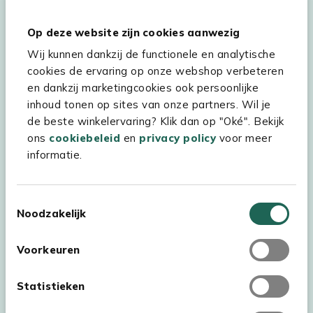
Hulp & service
Op deze website zijn cookies aanwezig
Wij kunnen dankzij de functionele en analytische
Assortiment
cookies de ervaring op onze webshop verbeteren
Kees Smit Tuinmeubelen
en dankzij marketingcookies ook persoonlijke
inhoud tonen op sites van onze partners. Wil je
Experience Stores XXL
de beste winkelervaring? Klik dan op "Oké". Bekijk
ons
cookiebeleid
en
privacy policy
voor meer
informatie.
Toestemmingsselectie
Noodzakelijk
Voorkeuren
Statistieken