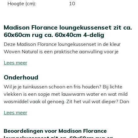
Hoogte (cm)
:
10
Madison Florance loungekussenset zit ca.
60x60cm rug ca. 60x40cm 4-delig
Deze Madison Florance loungekussenset in de kleur
Woven Natural is een praktische aanvulling voor je
loungeset. De set bestaat uit vier delen: twee zitkussens
Toon/verberg
van ongeveer 60x60 cm en twee rugkussens van
lees
ongeveer 60x40 cm. Deze kussens bieden een
Onderhoud
meer
comfortabele zitervaring, ideaal voor lange avonden
Wil je je tuinkussen schoon en fris houden? Bij lichte
buiten. De natuurlijke uitstraling van de Woven Natural
vlekken is een sopje met lauwwarm water en wat mild
kleur past bij vrijwel elke tuinsetting. Geniet van extra
wasmiddel vaak al genoeg. Zit het vuil wat dieper? Dan
comfort en stijl met deze veelzijdige kussenset.
helpt onze Kees Smit Textiel & Rope reiniger om
Toon/verberg
hardnekkige vlekken los te krijgen zonder de stof aan te
Bekijk meer Tuinkussens
lees
tasten. Tip: zorg ervoor dat je je kussens altijd in de
Bekijk meer Loungekussens
meer
Beoordelingen voor Madison Florance
schaduw laat opdrogen, zo voorkom je dat de kleur