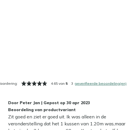
aardering:
4.65 van
5
3
geverifieerde beoordeling(en)
Door
Peter Jan
|
Gepost op
30 apr 2023
Beoordeling van productvariant
Zit goed en ziet er goed uit. Ik was alleen in de
veronderstelling dat het 1 kussen van 1.20m was,maar