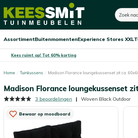
Kees
Zoeken
130,-
Dit product is niet op voorraad
Smit
Tuinmeubelen
Assortiment
Buitenmomenten
Experience Stores XXL
T
Open/sluit
Open/sluit
Open/sluit
Menu
Menu
Menu
Kees ruimt op! Tot 60% korting
Home
Tuinkussens
Madison Florance loungekussenset zit ca. 60x6
Madison Florance loungekussenset zi
3 beoordelingen
Woven Black Outdoor
Bewaar op moodboard