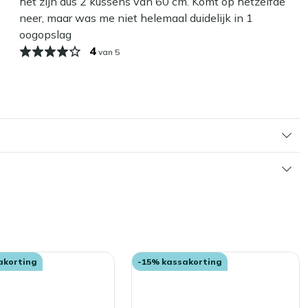
het zijn dus 2 kussens van 60 cm. Komt op hetzelfde
neer, maar was me niet helemaal duidelijk in 1
oogopslag
4
van 5
akorting
-15% kassakorting