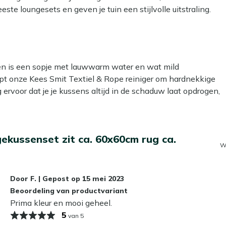
e loungesets en geven je tuin een stijlvolle uitstraling.
boek leest of geniet van een drankje met vrienden.
kken is een sopje met lauwwarm water en wat mild
lpt onze Kees Smit Textiel & Rope reiniger om hardnekkige
g ervoor dat je je kussens altijd in de schaduw laat opdrogen,
 om een beschermende laag aan te brengen met onze Kees
ekussenset zit ca. 60x60cm rug ca.
er- en vuilafstotend, zodat ze langer schoon blijven. Dat
W
 laten liggen?
Door
F.
|
Gepost op
15 mei 2023
Beoordeling van productvariant
e niet gebruikt. Zelfs de meest waterafstotende stoffen
Prima kleur en mooi geheel.
schimmel kan veroorzaken. In de herfst en winter bewaar je
5
van 5
. Zo blijven ze langer mooi en fris!