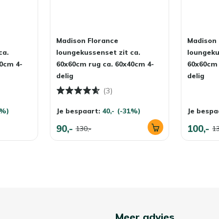
Madison Florance
Madison 
ca.
loungekussenset zit ca.
loungeku
0cm 4-
60x60cm rug ca. 60x40cm 4-
60x60cm 
delig
delig
(3)
1%)
Je bespaart:
40,-
(-31%)
Je bespa
90,-
100,-
130,-
13
Meer advies