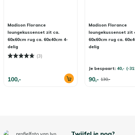
Madison Florance
Madison Florance
loungekussenset zit ca.
loungekussenset zit 
60x60cm rug ca. 60x40cm 4-
60x60cm rug ca. 60x4
delig
delig
(3)
Je bespaart:
40,-
(-3
100,-
90,-
130,-
Twijfel je nog?