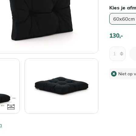
Kies je af
60x60cm
130,-
Aantal
Niet op 
n