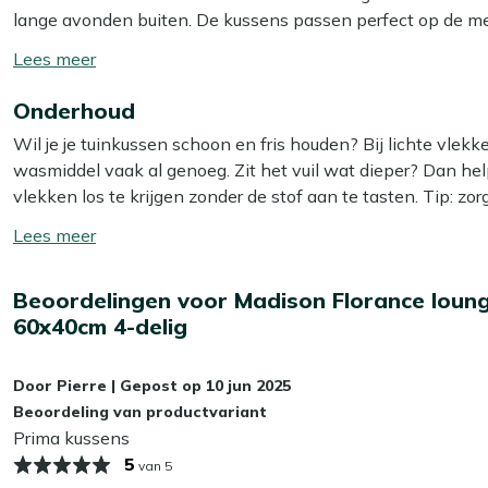
lange avonden buiten. De kussens passen perfect op de meest
Dankzij de stevige vulling zit je altijd lekker, of je nu een 
Toon/verberg
lees
Bekijk meer Tuinkussens
Onderhoud
meer
Bekijk meer Loungekussens
Wil je je tuinkussen schoon en fris houden? Bij lichte vle
wasmiddel vaak al genoeg. Zit het vuil wat dieper? Dan he
vlekken los te krijgen zonder de stof aan te tasten. Tip: zor
zo voorkom je dat de kleur terugloopt.
Toon/verberg
lees
Wil je het jezelf nog makkelijker maken? Dan is het slim
meer
Beoordelingen voor Madison Florance loung
Smit Textiel & Rope beschermer. Deze maakt je kussens wat
60x40cm 4-delig
bespaart je weer schoonmaakwerk!
Kan ik mijn tuinkussens het hele jaar buiten
Door
Pierre
|
Gepost op
10 jun 2025
Beoordeling van productvariant
Wij adviseren om je tuinkussens droog op te bergen als je z
Prima kussens
kunnen op termijn last krijgen van vocht, wat slijtage en 
5
van 5
je kussens het beste binnen of in een waterdichte opbergbox