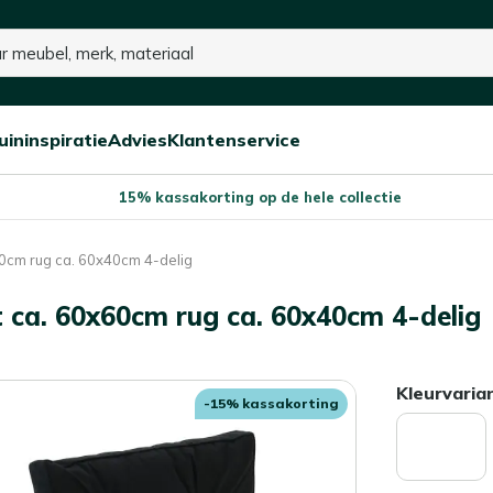
uininspiratie
Advies
Klantenservice
Open/sluit
Open/sluit
Open/sluit
Menu
Menu
Menu
15% kassakorting op de hele collectie
0cm rug ca. 60x40cm 4-delig
t ca. 60x60cm rug ca. 60x40cm 4-delig
Kleurvaria
-15% kassakorting