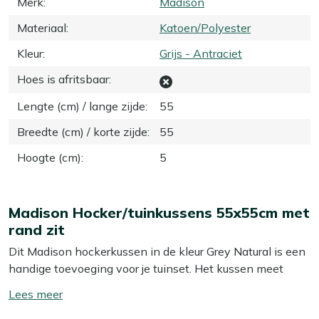
Merk
:
Madison
Materiaal
:
Katoen/Polyester
Kleur
:
Grijs - Antraciet
Hoes is afritsbaar
:
Lengte (cm) / lange zijde
:
55
Breedte (cm) / korte zijde
:
55
Hoogte (cm)
:
5
Madison Hocker/tuinkussens 55x55cm met
rand zit
Dit Madison hockerkussen in de kleur Grey Natural is een
handige toevoeging voor je tuinset. Het kussen meet
55x55 cm en past perfect op je hocker of als extra
Toon/verberg
zitplek. De subtiele rand geeft het kussen een nette
lees