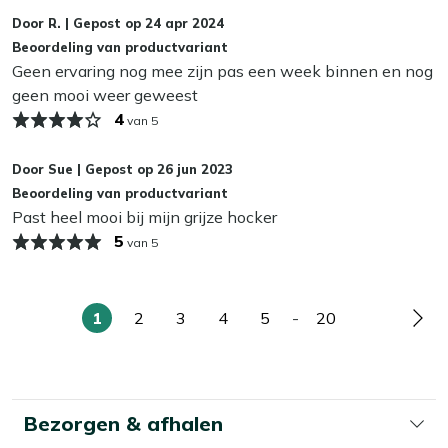
Wij adviseren om je tuinkussens droog op te bergen als je
Door
R.
|
Gepost op
24 apr 2024
ze niet gebruikt. Zelfs de meest waterafstotende stoffen
Beoordeling van productvariant
kunnen op termijn last krijgen van vocht, wat slijtage en
Geen ervaring nog mee zijn pas een week binnen en nog
schimmel kan veroorzaken. In de herfst en winter bewaar
geen mooi weer geweest
je je kussens het beste binnen of in een waterdichte
4
van 5
opbergbox. Zo blijven ze langer mooi en fris!
Door
Sue
|
Gepost op
26 jun 2023
Beoordeling van productvariant
Past heel mooi bij mijn grijze hocker
5
van 5
1
2
3
4
5
-
20
U
Pagina
Pagina
Pagina
Pagina
Pagina
Pag
lees
momenteel
pagina
Bezorgen & afhalen