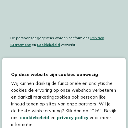
De persoonsgegegevens worden conform ons
Privacy
Statement
en
Cookiebeleid
verwerkt.
Hulp & service
Op deze website zijn cookies aanwezig
Wij kunnen dankzij de functionele en analytische
Assortiment
cookies de ervaring op onze webshop verbeteren
Kees Smit Tuinmeubelen
en dankzij marketingcookies ook persoonlijke
inhoud tonen op sites van onze partners. Wil je
Experience Stores XXL
de beste winkelervaring? Klik dan op "Oké". Bekijk
ons
cookiebeleid
en
privacy policy
voor meer
informatie.