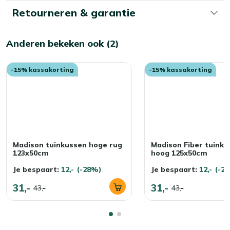
Retourneren & garantie
Anderen bekeken ook (2)
-15% kassakorting
-15% kassakorting
Madison tuinkussen hoge rug
Madison Fiber tuinku
123x50cm
hoog 125x50cm
Je bespaart:
12,-
(-28%)
Je bespaart:
12,-
(-2
31,-
31,-
43,-
43,-