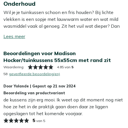
uitstraling. Het biedt een comfortabele zitervaring, ideaal
Onderhoud
meer
voor een ontspannen middag in de tuin. Dankzij de
Wil je je tuinkussen schoon en fris houden? Bij lichte
stevige vulling zit je altijd prettig, of je nu even snel wilt
vlekken is een sopje met lauwwarm water en wat mild
zitten of langer wilt blijven hangen. Voeg dit kussen toe
wasmiddel vaak al genoeg. Zit het vuil wat dieper? Dan
aan je tuinmeubelen voor een gezellige en comfortabele
helpt onze Kees Smit Textiel & Rope reiniger om
sfeer.
Toon/verberg
hardnekkige vlekken los te krijgen zonder de stof aan te
lees
tasten. Tip: zorg ervoor dat je je kussens altijd in de
Bekijk meer Tuinkussens
meer
Beoordelingen voor Madison
schaduw laat opdrogen, zo voorkom je dat de kleur
Bekijk meer Zit- en Voetenbankkussens
Hocker/tuinkussens 55x55cm met rand zit
terugloopt.
Waardering:
4.85 van
5
Wil je het jezelf nog makkelijker maken? Dan is het slim
58
geverifieerde beoordeling(en)
om een beschermende laag aan te brengen met onze
Door
Yolande
|
Gepost op
21 nov 2024
Kees Smit Textiel & Rope beschermer. Deze maakt je
Beoordeling van productvariant
kussens water- en vuilafstotend, zodat ze langer schoon
de kussens zijn erg mooi. Ik weet op dit moment nog niet
blijven. Dat bespaart je weer schoonmaakwerk!
hoe ze het in de praktijk gaan doen daar ze liggen
opgeslagen tot het komende voorjaar.
Kan ik mijn tuinkussens het hele jaar buiten
5
laten liggen?
van 5