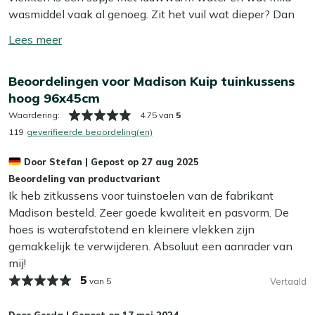
Bekijk meer Tuinkussens
wasmiddel vaak al genoeg. Zit het vuil wat dieper? Dan
helpt onze Kees Smit Textiel & Rope reiniger om
Toon/verberg
hardnekkige vlekken los te krijgen zonder de stof aan te
lees
tasten. Tip: zorg ervoor dat je je kussens altijd in de
meer
Beoordelingen voor Madison Kuip tuinkussens
schaduw laat opdrogen, zo voorkom je dat de kleur
hoog 96x45cm
terugloopt.
Waardering:
4.75 van
5
Wil je het jezelf nog makkelijker maken? Dan is het slim
119
geverifieerde beoordeling(en)
om een beschermende laag aan te brengen met onze
Door
Stefan
|
Gepost op
27 aug 2025
Kees Smit Textiel & Rope beschermer. Deze maakt je
Beoordeling van productvariant
kussens water- en vuilafstotend, zodat ze langer schoon
Ik heb zitkussens voor tuinstoelen van de fabrikant
blijven. Dat bespaart je weer schoonmaakwerk!
Madison besteld. Zeer goede kwaliteit en pasvorm. De
hoes is waterafstotend en kleinere vlekken zijn
Kan ik mijn tuinkussens het hele jaar buiten
gemakkelijk te verwijderen. Absoluut een aanrader van
laten liggen?
mij!
Wij adviseren om je tuinkussens droog op te bergen als je
5
van 5
Vertaald
ze niet gebruikt. Zelfs de meest waterafstotende stoffen
kunnen op termijn last krijgen van vocht, wat slijtage en
Door
Gerda
|
Gepost op
17 mei 2024