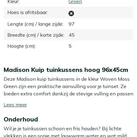
Kleur
:
Groen
Hoes is afritsbaar
:
Lengte (cm) / lange zijde
:
97
Breedte (cm) / korte zijde
:
45
Hoogte (cm)
:
5
Madison Kuip tuinkussens hoog 96x45cm
Deze Madison kuip tuinkussens in de kleur Woven Moss
Green zijn een praktische aanvulling voor je tuinset. Ze
bieden extra comfort dankzij de stevige vulling en passen
perfect in hoge kuipstoelen. De subtiele groene tint voegt
Toon/verberg
een natuurlijke uitstraling toe aan je buitenruimte. Deze
lees
kussens zijn ontworpen om goed op hun plek te blijven
Onderhoud
meer
zitten, zodat je zorgeloos kunt genieten van je tijd buiten.
Wil je je tuinkussen schoon en fris houden? Bij lichte
vlekken is een sopje met lauwwarm water en wat mild