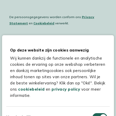
De persoonsgegegevens worden conform ons
Privacy
Statement
en
Cookiebeleid
verwerkt.
Hulp & service
Op deze website zijn cookies aanwezig
Wij kunnen dankzij de functionele en analytische
Assortiment
cookies de ervaring op onze webshop verbeteren
Kees Smit Tuinmeubelen
en dankzij marketingcookies ook persoonlijke
inhoud tonen op sites van onze partners. Wil je
Experience Stores XXL
de beste winkelervaring? Klik dan op "Oké". Bekijk
ons
cookiebeleid
en
privacy policy
voor meer
informatie.
Toestemmingsselectie