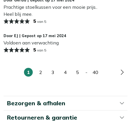
schimmel kan veroorzaken. In de herfst en winter bewaar
Prachtige stoelkussen voor een mooie prijs..
je je kussens het beste binnen of in een waterdichte
Heel blij mee.
opbergbox. Zo blijven ze langer mooi en fris!
5
van 5
Door
EJ
|
Gepost op
17 mei 2024
Voldoen aan verwachting
5
van 5
1
2
3
4
5
-
40
U
Pagina
Pagina
Pagina
Pagina
Pagina
Pag
lees
momenteel
pagina
Bezorgen & afhalen
Retourneren & garantie