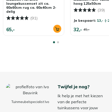
loungekussenset zit ca.
hoog 125x50cm
60x60cm rug ca. 60x40cm 2-
(39)
delig
(91)
Je bespaart:
13,-
(-2
65,-
32,-
45,-
Twijfel je nog?
Ik help je met het kiezen
van de perfecte
Tuinmeubelspecialist Ivo
tuinkussens voor jouw