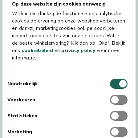
Hulp & service
Op deze website zijn cookies aanwezig
Wij kunnen dankzij de functionele en analytische
Assortiment
cookies de ervaring op onze webshop verbeteren
Kees Smit Tuinmeubelen
en dankzij marketingcookies ook persoonlijke
inhoud tonen op sites van onze partners. Wil je
Experience Stores XXL
de beste winkelervaring? Klik dan op "Oké". Bekijk
ons
cookiebeleid
en
privacy policy
voor meer
informatie.
Toestemmingsselectie
Noodzakelijk
Voorkeuren
Statistieken
Marketing