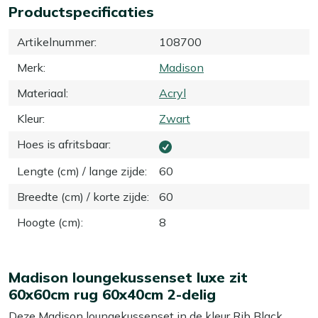
Productspecificaties
Artikelnummer
:
108700
Merk
:
Madison
Materiaal
:
Acryl
Kleur
:
Zwart
Hoes is afritsbaar
:
Lengte (cm) / lange zijde
:
60
Breedte (cm) / korte zijde
:
60
Hoogte (cm)
:
8
Madison loungekussenset luxe zit
60x60cm rug 60x40cm 2-delig
Deze Madison loungekussenset in de kleur Rib Black