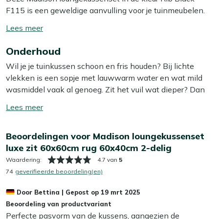
F115 is een geweldige aanvulling voor je tuinmeubelen.
De set bestaat uit een zitkussen van 60x60 cm en een
Toon/verberg
rugkussen van 60x40 cm, wat zorgt voor een
lees
comfortabele zitervaring. De kussens zijn stevig en
Onderhoud
meer
duurzaam, ideaal voor lange avonden buiten. De hoes van
Wil je je tuinkussen schoon en fris houden? Bij lichte
dit kussen is afritsbaar, dus je haalt hem er makkelijk af
vlekken is een sopje met lauwwarm water en wat mild
en stopt hem zo in de wasmachine. Handig, want zo blijft
wasmiddel vaak al genoeg. Zit het vuil wat dieper? Dan
je kussen zonder moeite schoon en fris!
helpt onze Kees Smit Textiel & Rope reiniger om
Toon/verberg
hardnekkige vlekken los te krijgen zonder de stof aan te
Bekijk meer Tuinkussens
lees
tasten. Tip: zorg ervoor dat je je kussens altijd in de
Bekijk meer Loungekussens
meer
Beoordelingen voor Madison loungekussenset
schaduw laat opdrogen, zo voorkom je dat de kleur
luxe zit 60x60cm rug 60x40cm 2-delig
terugloopt.
Waardering:
4.7 van
5
Wil je het jezelf nog makkelijker maken? Dan is het slim
74
geverifieerde beoordeling(en)
om een beschermende laag aan te brengen met onze
Door
Bettina
|
Gepost op
19 mrt 2025
Kees Smit Textiel & Rope beschermer. Deze maakt je
Beoordeling van productvariant
kussens water- en vuilafstotend, zodat ze langer schoon
Perfecte pasvorm van de kussens, aangezien de
blijven. Dat bespaart je weer schoonmaakwerk!