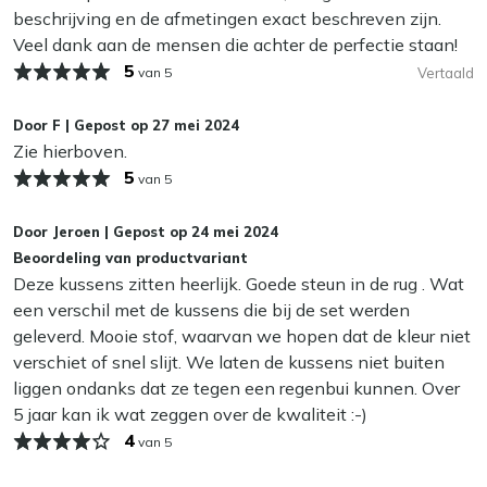
beschrijving en de afmetingen exact beschreven zijn.
Veel dank aan de mensen die achter de perfectie staan!
Kan ik mijn tuinkussens het hele jaar buiten
5
laten liggen?
van 5
Vertaald
Wij adviseren om je tuinkussens droog op te bergen als je
Door
F
|
Gepost op
27 mei 2024
ze niet gebruikt. Zelfs de meest waterafstotende stoffen
Zie hierboven.
kunnen op termijn last krijgen van vocht, wat slijtage en
5
van 5
schimmel kan veroorzaken. In de herfst en winter bewaar
je je kussens het beste binnen of in een waterdichte
Door
Jeroen
|
Gepost op
24 mei 2024
opbergbox. Zo blijven ze langer mooi en fris!
Beoordeling van productvariant
Deze kussens zitten heerlijk. Goede steun in de rug . Wat
een verschil met de kussens die bij de set werden
geleverd. Mooie stof, waarvan we hopen dat de kleur niet
verschiet of snel slijt. We laten de kussens niet buiten
liggen ondanks dat ze tegen een regenbui kunnen. Over
5 jaar kan ik wat zeggen over de kwaliteit :-)
4
van 5