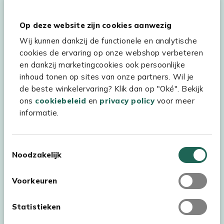
Hulp & service
Op deze website zijn cookies aanwezig
Wij kunnen dankzij de functionele en analytische
Assortiment
cookies de ervaring op onze webshop verbeteren
Kees Smit Tuinmeubelen
en dankzij marketingcookies ook persoonlijke
inhoud tonen op sites van onze partners. Wil je
Experience Stores XXL
de beste winkelervaring? Klik dan op "Oké". Bekijk
ons
cookiebeleid
en
privacy policy
voor meer
informatie.
Toestemmingsselectie
Noodzakelijk
Voorkeuren
Statistieken