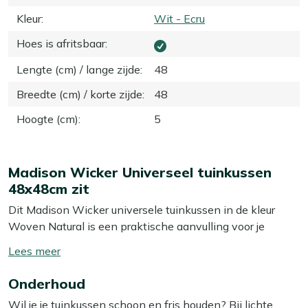
Kleur
:
Wit - Ecru
Hoes is afritsbaar
:
Lengte (cm) / lange zijde
:
48
Breedte (cm) / korte zijde
:
48
Hoogte (cm)
:
5
Madison Wicker Universeel tuinkussen
48x48cm zit
Dit Madison Wicker universele tuinkussen in de kleur
Woven Natural is een praktische aanvulling voor je
tuinmeubelen. Het kussen heeft een taps toelopende
Toon/verberg
vorm, waardoor het perfect past op verschillende soorten
lees
stoelen. Dankzij de stevige vulling zit je altijd comfortabel,
Onderhoud
meer
of je nu een boek leest of geniet van een zomerse
Wil je je tuinkussen schoon en fris houden? Bij lichte