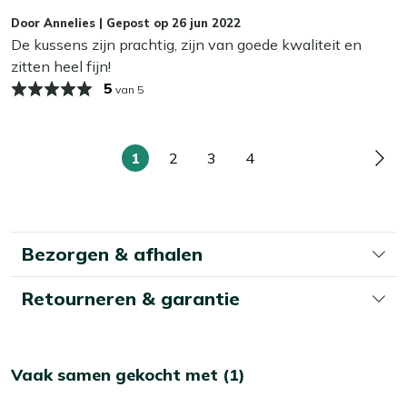
kunnen op termijn last krijgen van vocht, wat slijtage en
Door
Annelies
|
Gepost op
26 jun 2022
schimmel kan veroorzaken. In de herfst en winter bewaar
De kussens zijn prachtig, zijn van goede kwaliteit en
je je kussens het beste binnen of in een waterdichte
zitten heel fijn!
opbergbox. Zo blijven ze langer mooi en fris!
5
van 5
1
2
3
4
U
Pagina
Pagina
Pagina
Pag
lees
momenteel
pagina
Bezorgen & afhalen
Retourneren & garantie
Vaak samen gekocht met (1)