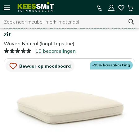
Kees
15% kassakorting op de hele collectie
Win
Smit
Zoeken
Home
Tuinkussens
Tuinmeubelen
Madison Wicker Universeel tuinkussen 48x48cm
zit
Woven Natural (loopt taps toe)
U heeft geen product(en) in uw winkelwagen.
10 beoordelingen
-15% kassakorting
Bewaar op moodboard