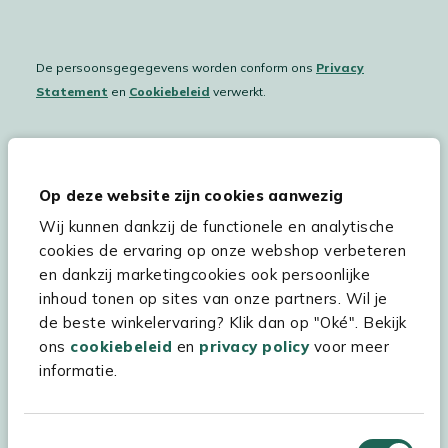
De persoonsgegegevens worden conform ons
Privacy
Statement
en
Cookiebeleid
verwerkt.
Hulp & service
Op deze website zijn cookies aanwezig
Wij kunnen dankzij de functionele en analytische
Assortiment
cookies de ervaring op onze webshop verbeteren
Kees Smit Tuinmeubelen
en dankzij marketingcookies ook persoonlijke
inhoud tonen op sites van onze partners. Wil je
Experience Stores XXL
de beste winkelervaring? Klik dan op "Oké". Bekijk
ons
cookiebeleid
en
privacy policy
voor meer
informatie.
Toestemmingsselectie