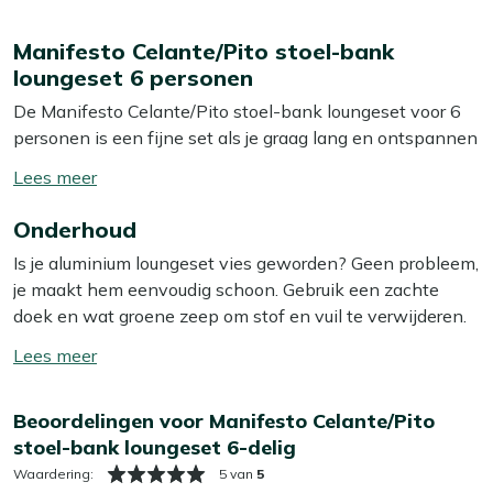
Manifesto Celante/Pito stoel-bank
loungeset 6 personen
De Manifesto Celante/Pito stoel-bank loungeset voor 6
personen is een fijne set als je graag lang en ontspannen
wilt zitten, maar niet de hele tuin vol wilt bouwen. Het
Toon/verberg
frame is van extra dik aluminium, waardoor de set stevig
lees
staat en niet snel wiebelt als iemand gaat verzitten of
Onderhoud
meer
opstaat. Door de stoel bank opstelling kun je de indeling
Is je aluminium loungeset vies geworden? Geen probleem,
makkelijk veranderen, bijvoorbeeld als je een keer meer
je maakt hem eenvoudig schoon. Gebruik een zachte
loopruimte wilt of juist knusser wilt zitten met visite. De
doek en wat groene zeep om stof en vuil te verwijderen.
kussenhoezen rits je er zo af en gooi je in de wasmachine,
Voor de meeste vlekken is dit al voldoende. We raden
dus een gemorst drankje is geen ramp. De groene
Toon/verberg
aan om je loungeset minstens twee keer per jaar grondig
kussens zitten comfortabel en geven goede steun, ook
lees
schoon te maken met een geschikte reiniger. Voor het
als je ’s avonds toch langer blijft hangen dan je van plan
meer
Beoordelingen voor Manifesto Celante/Pito
beste resultaat gebruik je onze Kees Smit Multi-surface
was.
stoel-bank loungeset 6-delig
reiniger, speciaal geschikt voor aluminium. Let op: gebruik
géén hogedrukreiniger. Dat lijkt handig, maar kan het
Waardering:
5 van
5
Eigenschappen