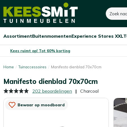
Kees
65,-
80,-
Zoeken
Smit
Je bespaart:
15,-
(-19%)
Tuinmeubelen
Assortiment
Buitenmomenten
Experience Stores XXL
T
Open/sluit
Open/sluit
Open/sluit
Menu
Menu
Menu
Kees ruimt op! Tot 60% korting
Home
Tuinaccessoires
Manifesto dienblad 70x70cm
Manifesto dienblad 70x70cm
202 beoordelingen
Charcoal
Bewaar op moodboard