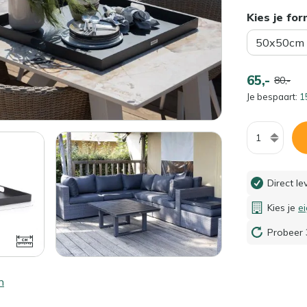
Kies je fo
50x50cm
65,-
80,-
Je bespaart:
1
Aantal
Direct l
Kies je
e
Probeer 
n