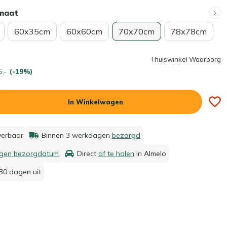
rmaat
60x35cm
60x60cm
70x70cm
78x78cm
Thuiswinkel Waarborg
5,-
(-19%)
In Winkelwagen
everbaar
Binnen 3 werkdagen
bezorgd
igen bezorgdatum
Direct
af te halen
in Almelo
30 dagen uit