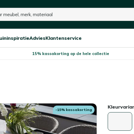
uininspiratie
Advies
Klantenservice
Open/sluit
Open/sluit
Open/sluit
Menu
Menu
Menu
15% kassakorting op de hele collectie
Kleurvaria
-15% kassakorting