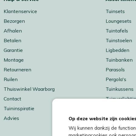
Klantenservice
Tuinsets
Bezorgen
Loungesets
Afhalen
Tuintafels
Betalen
Tuinstoelen
Garantie
Ligbedden
Montage
Tuinbanken
Retourneren
Parasols
Ruilen
Pergola's
Thuiswinkel Waarborg
Tuinkussens
Contact
Tuinverlichti
Tuininspiratie
Barbecueën &
Advies
Vuur & terra
Op deze website zijn cookie
Tuinaccessoi
Wij kunnen dankzij de functio
marketingcookies ook persoonl