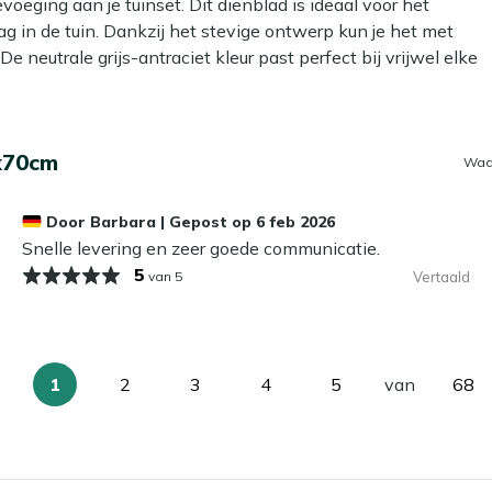
eging aan je tuinset. Dit dienblad is ideaal voor het
g in de tuin. Dankzij het stevige ontwerp kun je het met
e neutrale grijs-antraciet kleur past perfect bij vrijwel elke
geniet van een rustige middag, dit dienblad maakt het
x70cm
Waa
urzaam, waardoor het dienblad bestand is tegen
Door
Barbara
|
Gepost op
6 feb 2026
 van gewicht, wat het gemakkelijk maakt om het dienblad
Snelle levering en zeer goede communicatie.
5
van 5
Vertaald
g zorgt ervoor dat het dienblad een moderne uitstraling heeft
eft een tijdloze look die niet snel uit de mode raakt.
1
2
3
4
5
van
68
ngere tijd niet gebruikt. Dit voorkomt verkleuring van je
U
Pagina
Pagina
Pagina
Pagina
Pag
 gebruikt.
lees
momenteel
pagina