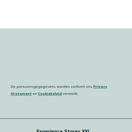
De persoonsgegegevens worden conform ons
Privacy
Statement
en
Cookiebeleid
verwerkt.
Experience Stores XXL