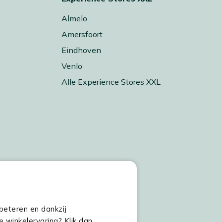
Almelo
Amersfoort
Eindhoven
Venlo
Alle Experience Stores XXL
beteren en dankzij
e winkelervaring? Klik dan