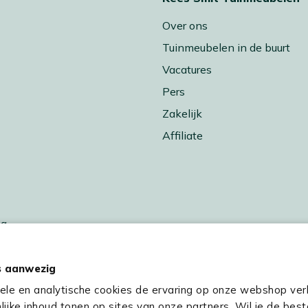
Over ons
Tuinmeubelen in de buurt
Vacatures
Pers
Zakelijk
Affiliate
ng
 buiten koken
sverwarming
s aanwezig
res
nele en analytische cookies de ervaring op onze webshop ver
ijke inhoud tonen op sites van onze partners. Wil je de best