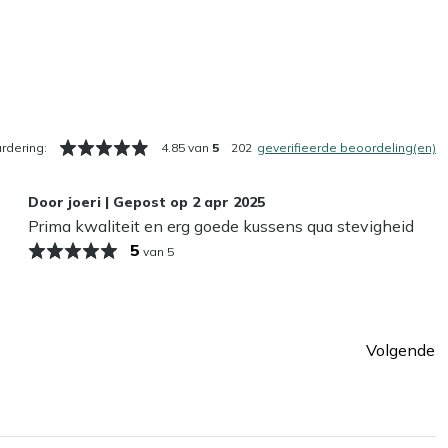
rdering:
4.85 van
5
202
geverifieerde beoordeling(en)
Door
joeri
|
Gepost op
2 apr 2025
Prima kwaliteit en erg goede kussens qua stevigheid
5
van 5
Volgende
ina
Pagin