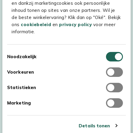
Kees Smit Tuinmeubelen
en dankzij marketingcookies ook persoonlijke
inhoud tonen op sites van onze partners. Wil je
Experience Stores XXL
de beste winkelervaring? Klik dan op "Oké". Bekijk
ons
cookiebeleid
en
privacy policy
voor meer
informatie.
Toestemmingsselectie
Noodzakelijk
Voorkeuren
Statistieken
Marketing
Auteursrecht © 2026 - Kees Smit Tuinmeubelen
Algemene voorwaarden
Privacy Statement
Disclaimer
Details tonen
Cookiebeleid
Toegankelijkheidsverklaring