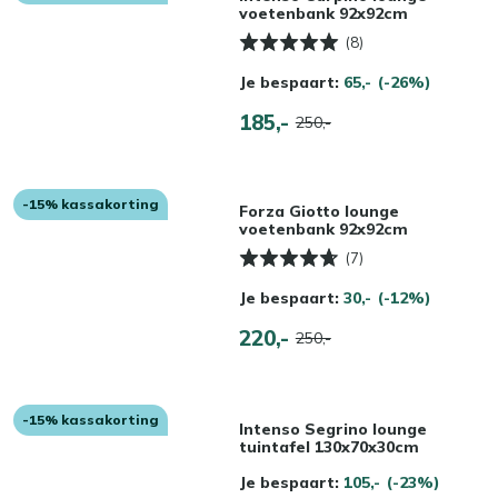
voetenbank 92x92cm
(8)
Je bespaart:
65,-
(-26%)
185,-
250,-
-15% kassakorting
Forza Giotto lounge
voetenbank 92x92cm
(7)
Je bespaart:
30,-
(-12%)
220,-
250,-
-15% kassakorting
Intenso Segrino lounge
tuintafel 130x70x30cm
Je bespaart:
105,-
(-23%)