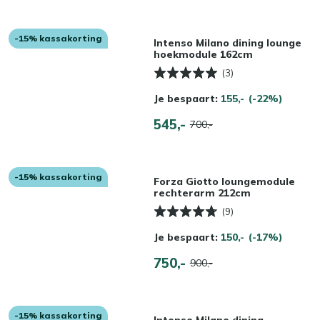
-15% kassakorting
Intenso Milano dining lounge
hoekmodule 162cm
(3)
Je bespaart:
155,-
(-22%)
545,-
700,-
-15% kassakorting
Forza Giotto loungemodule
rechterarm 212cm
(9)
Je bespaart:
150,-
(-17%)
750,-
900,-
-15% kassakorting
Intenso Milano dining