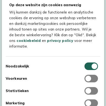
Op deze website zijn cookies aanwezig
Wij kunnen dankzij de functionele en analytische
cookies de ervaring op onze webshop verbeteren
Hulp & service
en dankzij marketingcookies ook persoonlijke
inhoud tonen op sites van onze partners. Wil je
Assortiment
de beste winkelervaring? Klik dan op "Oké". Bekijk
Kees Smit Tuinmeubelen
ons
cookiebeleid
en
privacy policy
voor meer
informatie.
Experience Stores XXL
Toestemmingsselectie
Noodzakelijk
Voorkeuren
Statistieken
Marketing