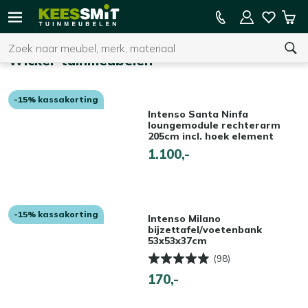
Kees
15% kassakorting op de hele collectie
Win
Smit
Zoeken
Home
Tuinmeubelen
Wicker tuinmeubelen
-15% kassakorting
U heeft geen product(en) in uw winkelwagen.
Intenso Santa Ninfa
loungemodule rechterarm
205cm incl. hoek element
1.100,-
-15% kassakorting
Intenso Milano
bijzettafel/voetenbank
53x53x37cm
(98)
170,-