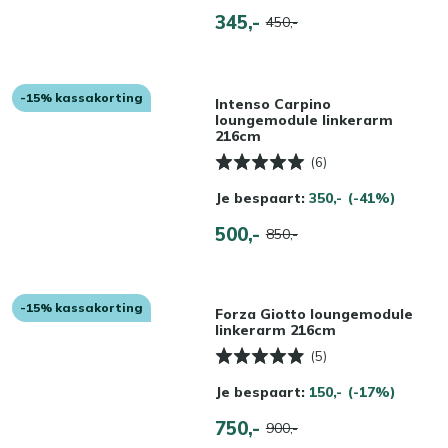
345,-
450,-
-15% kassakorting
Intenso Carpino
loungemodule linkerarm
216cm
(6)
Je bespaart:
350,-
(-41%)
500,-
850,-
-15% kassakorting
Forza Giotto loungemodule
linkerarm 216cm
(5)
Je bespaart:
150,-
(-17%)
750,-
900,-