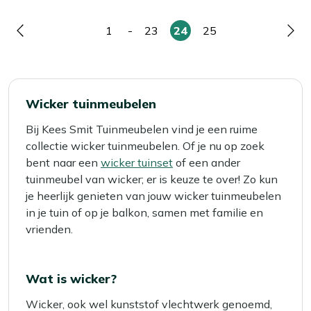
1
-
23
24
25
Pagina
Pagina
Pagina
U
Pagina
Pag
lees
momenteel
pagina
Wicker tuinmeubelen
Bij Kees Smit Tuinmeubelen vind je een ruime
collectie wicker tuinmeubelen. Of je nu op zoek
bent naar een
wicker tuinset
of een ander
tuinmeubel van wicker; er is keuze te over! Zo kun
je heerlijk genieten van jouw wicker tuinmeubelen
in je tuin of op je balkon, samen met familie en
vrienden.
Wat is wicker?
Wicker, ook wel kunststof vlechtwerk genoemd,