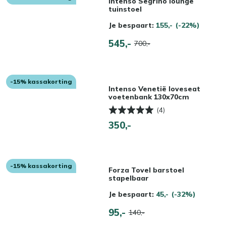
Intenso Segrino lounge
tuinstoel
Je bespaart:
155,-
(-22%)
545,-
700,-
-15% kassakorting
Intenso Venetië loveseat
voetenbank 130x70cm
(4)
350,-
-15% kassakorting
Forza Tovel barstoel
stapelbaar
Je bespaart:
45,-
(-32%)
95,-
140,-