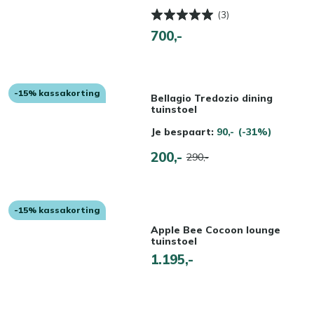
(3)
700,-
-15% kassakorting
Bellagio Tredozio dining
tuinstoel
Je bespaart:
90,-
(-31%)
200,-
290,-
-15% kassakorting
Apple Bee Cocoon lounge
tuinstoel
1.195,-