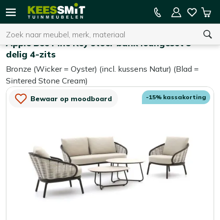
Kees
15% kassakorting op de hele collectie
Win
Smit
Zoeken
Home
Loungesets
Tuinmeubelen
Apple Bee Pine Key stoel-bank loungeset 5-
delig 4-zits
Bronze (Wicker = Oyster) (incl. kussens Natur) (Blad =
U heeft geen product(en) in uw winkelwagen.
Sintered Stone Cream)
-15% kassakorting
Bewaar op moodboard