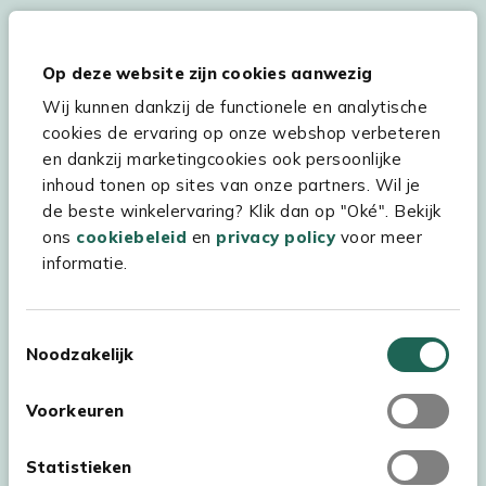
Hulp & service
Op deze website zijn cookies aanwezig
Wij kunnen dankzij de functionele en analytische
Assortiment
cookies de ervaring op onze webshop verbeteren
Kees Smit Tuinmeubelen
en dankzij marketingcookies ook persoonlijke
inhoud tonen op sites van onze partners. Wil je
Experience Stores XXL
de beste winkelervaring? Klik dan op "Oké". Bekijk
ons
cookiebeleid
en
privacy policy
voor meer
informatie.
Toestemmingsselectie
Noodzakelijk
Voorkeuren
Statistieken