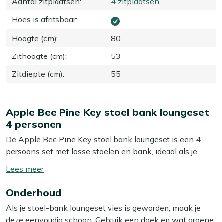
Aantal zitplaatsen
:
4 zitplaatsen
Hoes is afritsbaar
:
Hoogte (cm)
:
80
Zithoogte (cm)
:
53
Zitdiepte (cm)
:
55
Apple Bee Pine Key stoel bank loungeset
4 personen
De Apple Bee Pine Key stoel bank loungeset is een 4
persoons set met losse stoelen en bank, ideaal als je
zowel languit wilt loungen als rechtop wilt zitten met een
Toon/verberg
drankje of hapje. Het aluminium frame is licht van
lees
gewicht, waardoor je de opstelling makkelijk verschuift
Onderhoud
meer
als je een keer anders wilt zitten of je terras wilt
Als je stoel-bank loungeset vies is geworden, maak je
schoonmaken. De set wordt compleet geleverd met
deze eenvoudig schoon. Gebruik een doek en wat groene