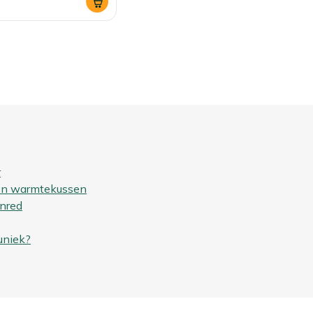
r
een warmtekussen
nred
uniek?