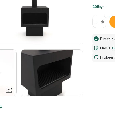
185,-
Aantal
Direct l
Kies je
e
Probeer 
n