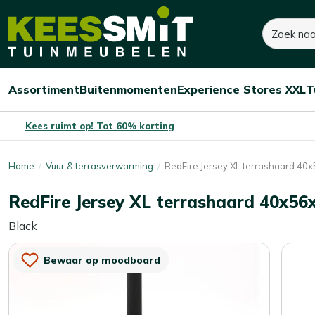
Kees
Zoeken
185,-
Smit
Tuinmeubelen
Assortiment
Buitenmomenten
Experience Stores XXL
T
Open/sluit
Open/sluit
Open/sluit
Menu
Menu
Menu
Kees ruimt op! Tot 60% korting
Home
Vuur & terrasverwarming
RedFire Jersey XL terrashaard 4
RedFire Jersey XL terrashaard 40x5
Black
Bewaar op moodboard