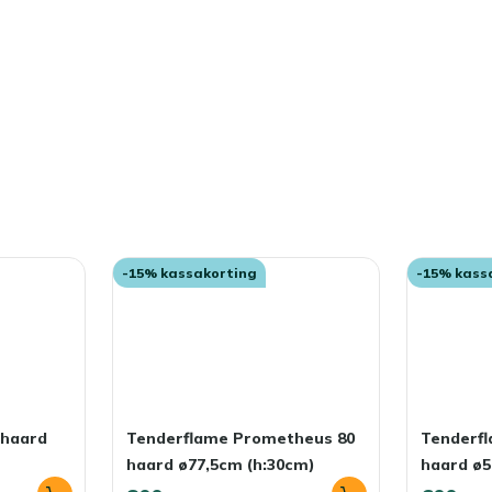
-15% kassakorting
-15% kass
 haard
Tenderflame Prometheus 80
Tenderf
haard ø77,5cm (h:30cm)
haard ø5