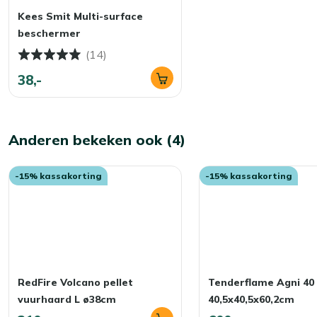
Kees Smit Multi-surface
beschermer
(14)
38,-
Anderen bekeken ook (4)
-15% kassakorting
-15% kassakorting
RedFire Volcano pellet
Tenderflame Agni 40
vuurhaard L ø38cm
40,5x40,5x60,2cm