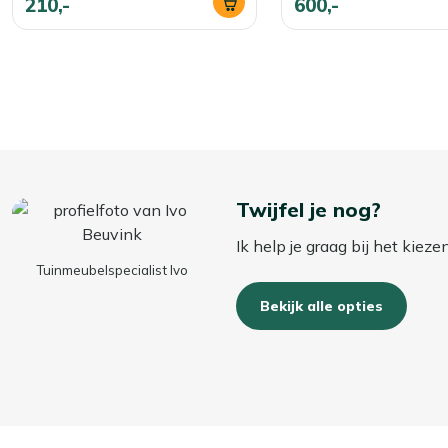
210,-
600,-
Twijfel je nog?
Ik help je graag bij het kiez
Tuinmeubelspecialist Ivo
Bekijk alle opties