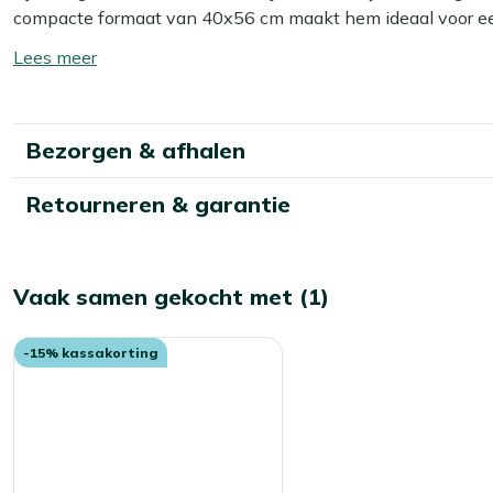
compacte formaat van 40x56 cm maakt hem ideaal voor een te
creëert eenvoudig een knus hoekje: stoelen eromheen, drankje
Toon/verberg
eerlijk, een vuurtje blijft toch altijd gezellig om naar te kijken
lees
meer
Bekijk meer Terrashaarden
Bezorgen & afhalen
Bekijk meer Vuur & terrasverwarming
Retourneren & garantie
Vaak samen gekocht met (1)
-15% kassakorting