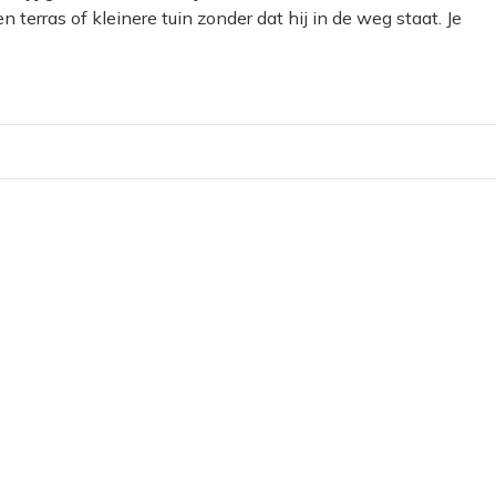
rras of kleinere tuin zonder dat hij in de weg staat. Je
 erbij en je avond is zo een stuk langer. En eerlijk is
.