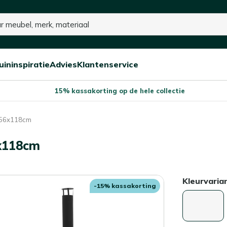
uininspiratie
Advies
Klantenservice
Open/sluit
Open/sluit
Open/sluit
Menu
Menu
Menu
15% kassakorting op de hele collectie
0x56x118cm
6x118cm
Kleurvaria
-15% kassakorting