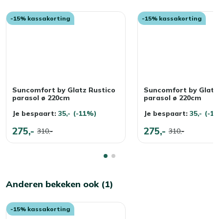
Een extra tip: zet je parasol in het najaar nog een keer
open op een zonnige dag. Even laten luchten zorgt ervoor
-15% kassakorting
-15% kassakorting
dat hij fris blijft. Met het juiste onderhoud gaat je parasol
jarenlang mee. Kleine moeite, groot plezier!
Suncomfort by Glatz Rustico
Suncomfort by Glatz
parasol ø 220cm
parasol ø 220cm
Je bespaart:
35,-
(-11%)
Je bespaart:
35,-
(-1
275,-
275,-
310,-
310,-
Anderen bekeken ook (1)
-15% kassakorting