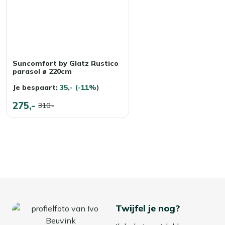
Suncomfort by Glatz Rustico
parasol ø 220cm
Je bespaart:
35,-
(-11%)
275,-
310,-
Twijfel je nog?