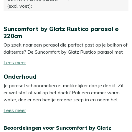
(excl. voet)
:
Suncomfort by Glatz Rustico parasol ø
220cm
Op zoek naar een parasol die perfect past op je balkon of
dakterras? De Suncomfort by Glatz Rustico parasol met
een diameter van 220 cm is speciaal ontworpen voor
Toon/verberg
kleinere buitenruimtes. Hij biedt aangename schaduw
lees
zonder veel ruimte in te nemen. Dankzij het slimme
Onderhoud
meer
ontwerp plaats je de parasol eenvoudig, terwijl er genoeg
Je parasol schoonmaken is makkelijker dan je denkt. Zit
plek overblijft voor je tuinmeubelen. Ideaal voor die
er wat stof of vuil op het doek? Pak een emmer warm
warme zomerdagen waarop je comfortabel buiten wilt
water, doe er een beetje groene zeep in en neem het
zitten. Met deze parasol creëer je moeiteloos een knusse
doek voorzichtig af met een zachte spons. Het frame kun
schaduwplek waar je heerlijk kunt ontspannen.
Toon/verberg
je meteen meenemen, gewoon met hetzelfde sopje.
lees
Eigenschappen
meer
Beoordelingen voor Suncomfort by Glatz
Wil je langer genieten van een schone parasol?