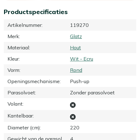
Productspecificaties
Artikelnummer
:
119270
Merk
:
Glatz
Materiaal
:
Hout
Kleur
:
Wit - Ecru
Vorm
:
Rond
Openingsmechanisme
:
Push-up
Parasolvoet
:
Zonder parasolvoet
Volant
:
Kantelbaar
:
Diameter (cm)
:
220
Gewicht van de parasol
4