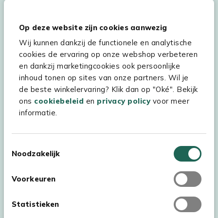
Hulp & service
Op deze website zijn cookies aanwezig
Wij kunnen dankzij de functionele en analytische
Assortiment
cookies de ervaring op onze webshop verbeteren
Kees Smit Tuinmeubelen
en dankzij marketingcookies ook persoonlijke
inhoud tonen op sites van onze partners. Wil je
Experience Stores XXL
de beste winkelervaring? Klik dan op "Oké". Bekijk
ons
cookiebeleid
en
privacy policy
voor meer
informatie.
Toestemmingsselectie
Noodzakelijk
Voorkeuren
Statistieken