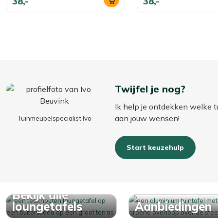
38,-
38,-
Twijfel je nog?
Ik help je ontdekken welke t
aan jouw wensen!
Tuinmeubelspecialist Ivo
Start keuzehulp
Bekijk alle
loungetafels
Aanbiedingen