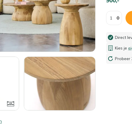
900,-
Aantal
Direct l
Kies je
e
Probeer 
n