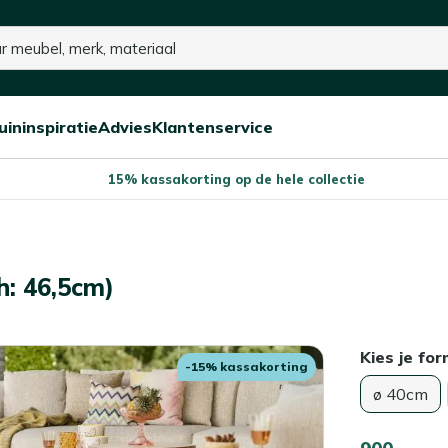
uininspiratie
Advies
Klantenservice
Open/sluit
Open/sluit
Open/sluit
Menu
Menu
Menu
15% kassakorting op de hele collectie
h: 46,5cm)
Kies je fo
-15% kassakorting
ø 40cm