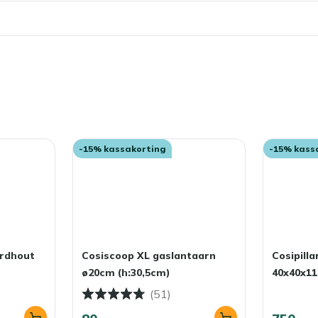
il? Dan kun je een beschermende laag aanbrengen met onze
 af te stoten, waardoor vlekken minder snel intrekken en je
 laten staan?
buiten blijven staan. Wil je je loungetafel zo lang
 winter droog op, of dek hem af met een ademende
ar je jezelf schoonmaakwerk in het voorjaar.
-15% kassakorting
-15% kass
ardhout
Cosiscoop XL gaslantaarn
Cosipill
ø20cm (h:30,5cm)
40x40x1
(51)