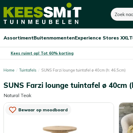
Kees
Zoeken
900,-
Smit
Tuinmeubelen
Assortiment
Buitenmomenten
Experience Stores XXL
T
Open/sluit
Open/sluit
Open/sluit
Menu
Menu
Menu
Kees ruimt op! Tot 60% korting
Home
Tuintafels
SUNS Farzi lounge tuintafel ø 40cm (h: 46,5cm)
SUNS Farzi lounge tuintafel ø 40cm (
Natural Teak
Bewaar op moodboard