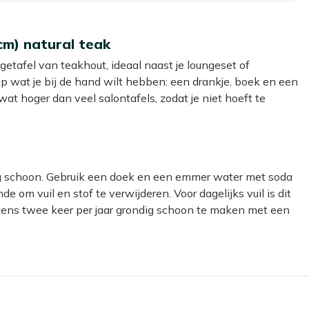
cm) natural teak
etafel van teakhout, ideaal naast je loungeset of
p wat je bij de hand wilt hebben: een drankje, boek en een
at hoger dan veel salontafels, zodat je niet hoeft te
geven een rustige, natuurlijke uitstraling op je terras.
n vergrijzen of de kleur behouden met een bijpassend
dig schoon. Gebruik een doek en een emmer water met soda
e om vuil en stof te verwijderen. Voor dagelijks vuil is dit
n kan staan, handig als je niet elke dag alles wilt
tens twee keer per jaar grondig schoon te maken met een
nze Kees Smit Teak & Hardhout reiniger.
oungeset, ook op een kleiner terras of balkon.
elefoon zonder te hoeven voorover hangen.
ar kan het materiaal beschadigen.
elijk combineert met kussens en stoelen in elke tint.
orrelhapjes en koffie bij je loungeset.