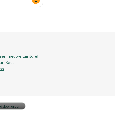
een nieuwe tuintafel
van Kees
ps
ouw