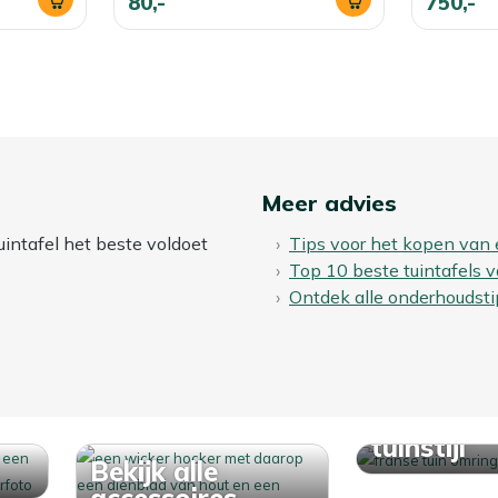
80,-
750,-
Meer advies
uintafel het beste voldoet
Tips voor het kopen van 
Top 10 beste tuintafels 
Ontdek alle onderhoudsti
Ontdek j
tuinstijl
Bekijk alle
accessoires