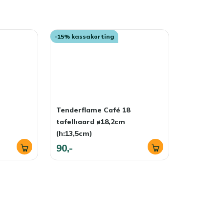
 Tenderfuel zonder rook of geur brandt, blijft de sfeer fris
-15% kassakorting
Tenderflame Café 18
tafelhaard ø18,2cm
(h:13,5cm)
90,-