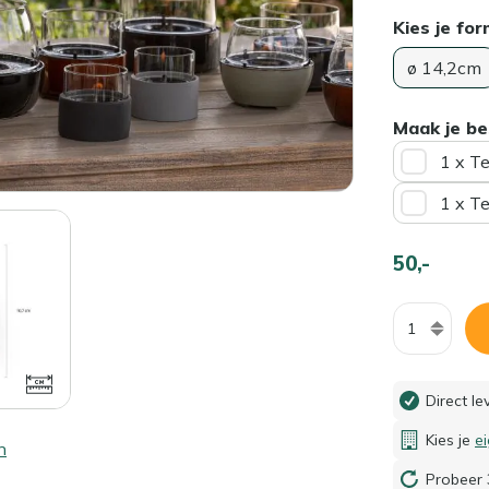
Kies je fo
ø 14,2cm
Maak je be
1 x T
1 x T
50,-
Aantal
Direct l
Kies je
e
n
Probeer 