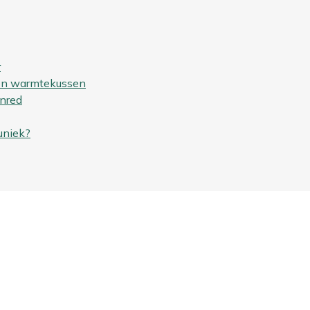
r
een warmtekussen
nred
uniek?