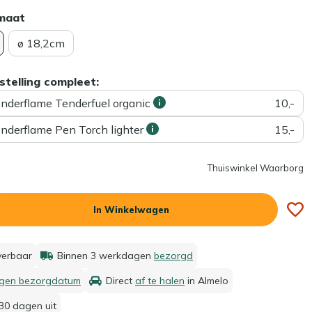
rmaat
ø 18,2cm
stelling compleet:
enderflame Tenderfuel organic
10,-
enderflame Pen Torch lighter
15,-
Thuiswinkel Waarborg
In Winkelwagen
everbaar
Binnen 3 werkdagen
bezorgd
igen bezorgdatum
Direct
af te halen
in Almelo
30 dagen uit