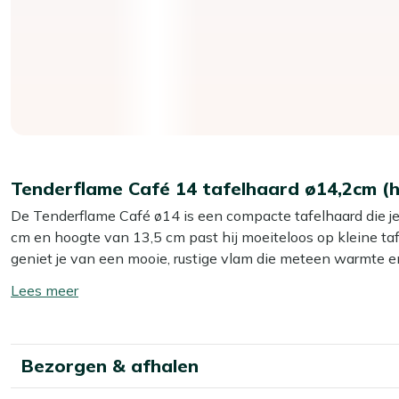
Tenderflame Café 14 tafelhaard ø14,2cm (h
De Tenderflame Café ø14 is een compacte tafelhaard die je z
cm en hoogte van 13,5 cm past hij moeiteloos op kleine t
geniet je van een mooie, rustige vlam die meteen warmte e
is extra prettig, want Tenderfuel ontbrandt alleen via de lon
Toon/verberg
gebruik dan bio ethanol of lampenolie. Schoon, rustig en k
lees
meer
Belangrijkste voordelen
Bezorgen & afhalen
Warmteafgifte:
500 watt, goed voor een aangename, l
aan tafel