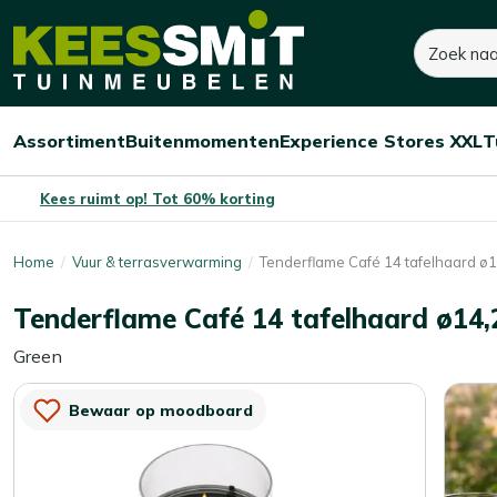
Kees
Zoeken
50,-
Smit
Tuinmeubelen
Assortiment
Buitenmomenten
Experience Stores XXL
T
Open/sluit
Open/sluit
Open/sluit
Menu
Menu
Menu
Kees ruimt op! Tot 60% korting
Home
Vuur & terrasverwarming
Tenderflame Café 14 tafelhaard ø
Tenderflame Café 14 tafelhaard ø14,
Green
Bewaar op moodboard