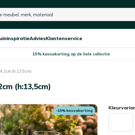
uininspiratie
Advies
Klantenservice
Open/sluit
Open/sluit
Open/sluit
Menu
Menu
Menu
15% kassakorting op de hele collectie
14,2cm (h:13,5cm)
2cm (h:13,5cm)
Kleurvaria
-15% kassakorting