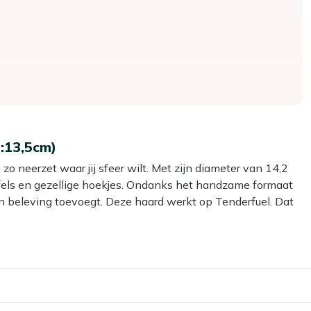
:13,5cm)
o neerzet waar jij sfeer wilt. Met zijn diameter van 14,2
afels en gezellige hoekjes. Ondanks het handzame formaat
n beleving toevoegt. Deze haard werkt op Tenderfuel. Dat
t, brandt geurloos en roetvrij en is daarmee veel veiliger in
laar voor een knusse avond.
okale warmte rondom de haard en een sfeervol gloedlicht