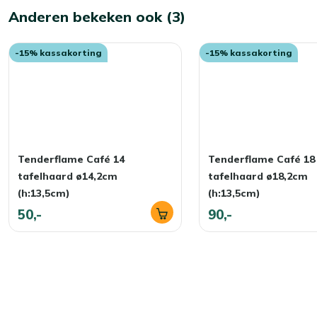
stabiel en geven het licht een elegante uitstraling. En omdat
Anderen bekeken ook (3)
en prettig aan tafel.
-15% kassakorting
-15% kassakorting
Bekijk meer Tafelhaarden
Bekijk meer Vuur & terrasverwarming
Tenderflame Café 14
Tenderflame Café 18
tafelhaard ø14,2cm
tafelhaard ø18,2cm
(h:13,5cm)
(h:13,5cm)
50,-
90,-