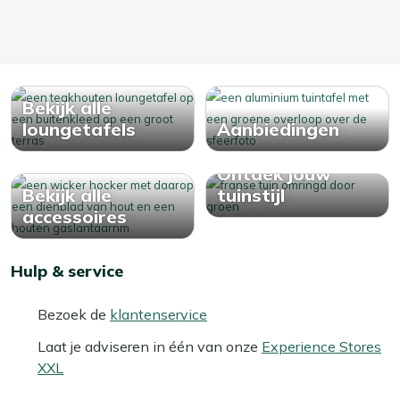
Bekijk alle
loungetafels
Aanbiedingen
Ontdek jouw
Bekijk alle
tuinstijl
accessoires
Hulp & service
Bezoek de
klantenservice
Laat je adviseren in één van onze
Experience Stores
XXL