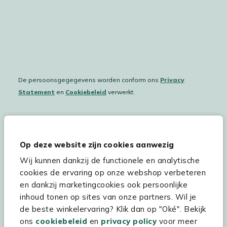
De persoonsgegegevens worden conform ons
Privacy
Statement
en
Cookiebeleid
verwerkt.
Hulp & service
Op deze website zijn cookies aanwezig
Wij kunnen dankzij de functionele en analytische
Assortiment
cookies de ervaring op onze webshop verbeteren
Kees Smit Tuinmeubelen
en dankzij marketingcookies ook persoonlijke
inhoud tonen op sites van onze partners. Wil je
Experience Stores XXL
de beste winkelervaring? Klik dan op "Oké". Bekijk
ons
cookiebeleid
en
privacy policy
voor meer