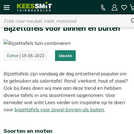
Kees
Kees ruimt op! Tot 60% korting
Smit
Zoeken
Home
Tuininspiratie
Ideeën
Bijzettafels
Tuinmeubelen
Bijzettafels voor binnen en buiten
U heeft geen product(en) in uw winkelwagen.
Esther
| 19-05-2022
Ideeën
Bijzettafels zijn vandaag de dag ontzettend populair om
te gebruiken als salontafel. Rond, vierkant, hout of staal?
Ook bij Kees doen wij mee aan deze trend en hebben
diverse tafels in ons assortiment opgenomen. Voor
eenieder wat wils! Lees verder om inspiratie op te doen
voor
bijzettafels voor zowel binnen als buiten
.
Soorten en maten