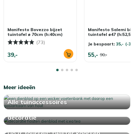
Manifesto Bovezzo bijzet
Manifesto Salemi bij
tuintafel ø 70cm (h:40cm)
tuintafel ø47 (h:52,5
(73)
Je bespaart:
35,-
(-3
39,-
55,-
90,-
Meer ideeën
Alle tuinaccessoires
Maak het buiten gezellig met dienblad
decoratie
Do It Yourself: twister kaarsen