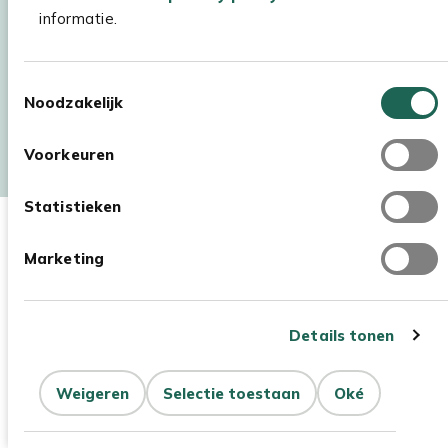
informatie.
Toestemmingsselectie
Noodzakelijk
Auteursrecht © 2026 - Kees Smit Tuinmeubelen
Algemene voorwaarden
Privacy Statement
Disclaimer
Voorkeuren
Cookiebeleid
Toegankelijkheidsverklaring
Statistieken
Marketing
Details tonen
Weigeren
Selectie toestaan
Oké