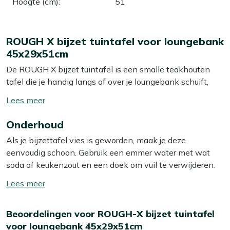
Hoogte (cm)
:
51
ROUGH X bijzet tuintafel voor loungebank
45x29x51cm
De ROUGH X bijzet tuintafel is een smalle teakhouten
tafel die je handig langs of over je loungebank schuift,
ideaal als je graag je drankje, boek of laptop binnen
Toon/verberg
handbereik hebt. Dankzij het compacte blad van 45x29
lees
cm neemt hij weinig ruimte in, maar biedt hij toch genoeg
Onderhoud
meer
plek voor een paar glazen en een schaal snacks. De kleur
Als je bijzettafel vies is geworden, maak je deze
old teak greywash geeft een rustige, natuurlijke look die
eenvoudig schoon. Gebruik een emmer water met wat
makkelijk combineert met andere tuinmeubels. Door de
soda of keukenzout en een doek om vuil te verwijderen.
hoogte van 51 cm sluit hij goed aan bij de meeste
Dit is meestal voldoende om vuil en stof te verwijderen.
loungebanken, zodat je niet steeds hoef voorover te
Toon/verberg
Wij raden aan om je bijzettafel minstens twee keer per
buigen. Zet hem wel op een vlakke ondergrond, vooral als
lees
jaar grondig schoon te maken met een speciale reiniger.
je er drankjes op zet, dan blijft alles netjes staan.
meer
Beoordelingen voor ROUGH-X bijzet tuintafel
Voor het beste resultaat gebruik je dan onze Kees Smit
voor loungebank 45x29x51cm
Teak & Hardhout reiniger. Let op: gebruik géén
Eigenschappen