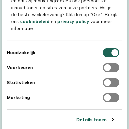
en dankzij marketingcookies ook persoonlijke
inhoud tonen op sites van onze partners. Wil je
Experience Stores XXL
de beste winkelervaring? Klik dan op "Oké". Bekijk
ons
cookiebeleid
en
privacy policy
voor meer
informatie.
Toestemmingsselectie
Noodzakelijk
Voorkeuren
Statistieken
Marketing
Auteursrecht © 2026 - Kees Smit Tuinmeubelen
Algemene voorwaarden
Privacy Statement
Disclaimer
Details tonen
Cookiebeleid
Toegankelijkheidsverklaring