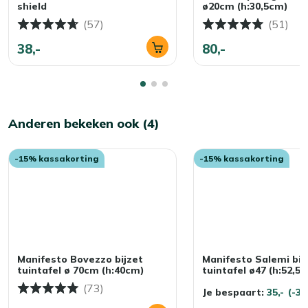
shield
ø20cm (h:30,5cm)
(57)
(51)
38,-
80,-
Anderen bekeken ook (4)
-15% kassakorting
-15% kassakorting
Manifesto Bovezzo bijzet
Manifesto Salemi bij
tuintafel ø 70cm (h:40cm)
tuintafel ø47 (h:52,5
(73)
Je bespaart:
35,-
(-3