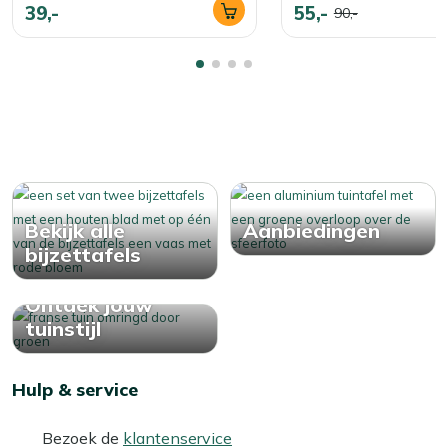
39,-
55,-
90,-
Bekijk alle
Aanbiedingen
bijzettafels
Ontdek jouw
tuinstijl
Hulp & service
Bezoek de
klantenservice