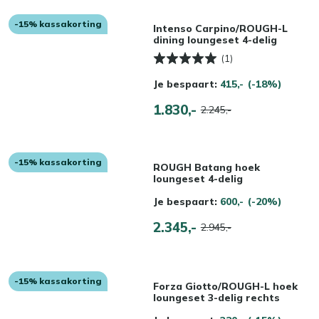
-15% kassakorting
Intenso Carpino/ROUGH-L
dining loungeset 4-delig
(1)
Je bespaart:
415,-
(-18%)
1.830,-
2.245,-
-15% kassakorting
ROUGH Batang hoek
loungeset 4-delig
Je bespaart:
600,-
(-20%)
2.345,-
2.945,-
-15% kassakorting
Forza Giotto/ROUGH-L hoek
loungeset 3-delig rechts