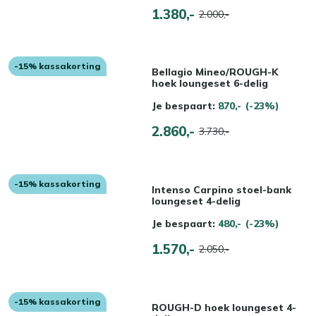
1.380,-
2.000,-
-15% kassakorting
Bellagio Mineo/ROUGH-K
hoek loungeset 6-delig
Je bespaart:
870,-
(-23%)
2.860,-
3.730,-
-15% kassakorting
Intenso Carpino stoel-bank
loungeset 4-delig
Je bespaart:
480,-
(-23%)
1.570,-
2.050,-
-15% kassakorting
ROUGH-D hoek loungeset 4-