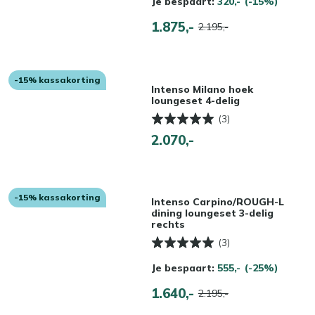
Je bespaart:
320,-
(-15%)
1.875,-
2.195,-
-15% kassakorting
Intenso Milano hoek
loungeset 4-delig
(3)
2.070,-
-15% kassakorting
Intenso Carpino/ROUGH-L
dining loungeset 3-delig
rechts
(3)
Je bespaart:
555,-
(-25%)
1.640,-
2.195,-