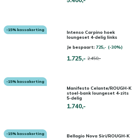
-15% kassakorting
Intenso Carpino hoek
loungeset 4-delig links
Je bespaart:
725,-
(-30%)
1.725,-
2.450,-
-15% kassakorting
Manifesto Celante/ROUGH-K
stoel-bank loungeset 4-zits
5-delig
1.740,-
-15% kassakorting
Bellagio Nova Siri/ROUGH-K