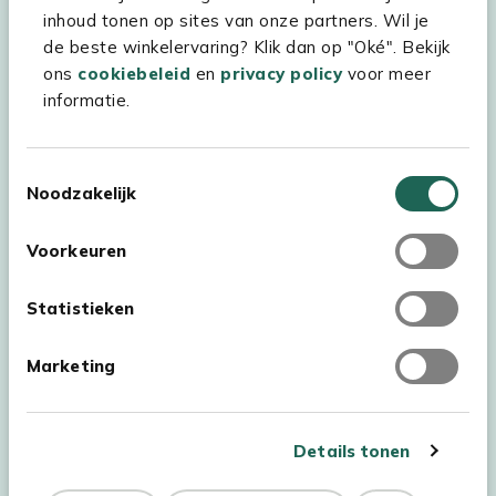
inhoud tonen op sites van onze partners. Wil je
Assortiment
de beste winkelervaring? Klik dan op "Oké". Bekijk
Kees Smit Tuinmeubelen
ons
cookiebeleid
en
privacy policy
voor meer
informatie.
Experience Stores XXL
Toestemmingsselectie
Noodzakelijk
Voorkeuren
Statistieken
Marketing
Details tonen
Auteursrecht © 2026 - Kees Smit Tuinmeubelen