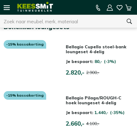
Kees
15% kassakorting op de hele collectie
Win
Smit
Zoeken
Home
Tuinmeubelen
Bohemian loungesets
-15% kassakorting
U heeft geen product(en) in uw winkelwagen.
Bellagio Cupello stoel-bank
loungeset 4-delig
Je bespaart:
80,-
(-3%)
2.820,-
2.900,-
-15% kassakorting
Bellagio Pilago/ROUGH-C
hoek loungeset 4-delig
Je bespaart:
1.440,-
(-35%)
2.660,-
4.100,-