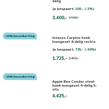
delig
Je bespaart:
100,-
(-3%)
3.400,-
3.500,-
-15% kassakorting
Intenso Carpino hoek
loungeset 4-delig rechts
Je bespaart:
725,-
(-30%)
1.725,-
2.450,-
-15% kassakorting
Apple Bee Condor stoel-
bank loungeset 6-delig 5-
zits
4.425,-