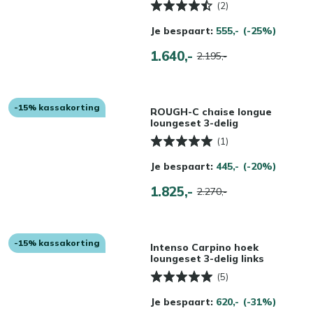
(2)
Je bespaart:
555,-
(-25%)
1.640,-
2.195,-
-15% kassakorting
ROUGH-C chaise longue
loungeset 3-delig
(1)
Je bespaart:
445,-
(-20%)
1.825,-
2.270,-
-15% kassakorting
Intenso Carpino hoek
loungeset 3-delig links
(5)
Je bespaart:
620,-
(-31%)