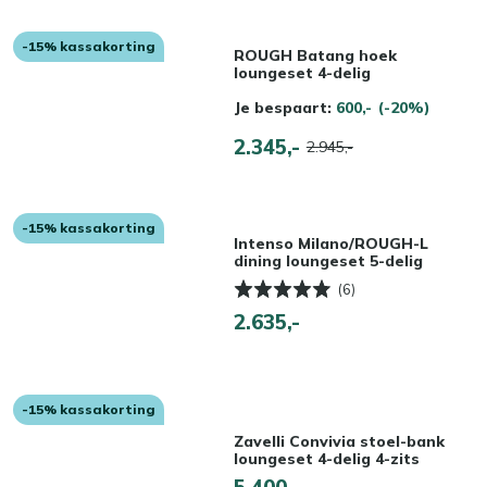
-15% kassakorting
ROUGH Batang hoek
loungeset 4-delig
Je bespaart:
600,-
(-20%)
2.345,-
2.945,-
-15% kassakorting
Intenso Milano/ROUGH-L
dining loungeset 5-delig
(6)
2.635,-
-15% kassakorting
Zavelli Convivia stoel-bank
loungeset 4-delig 4-zits
5.400,-