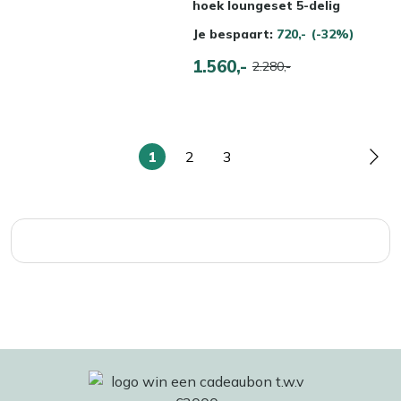
hoek loungeset 5-delig
Je bespaart:
720,-
(-32%)
1.560,-
2.280,-
1
2
3
U
Pagina
Pagina
Pag
lees
momenteel
pagina