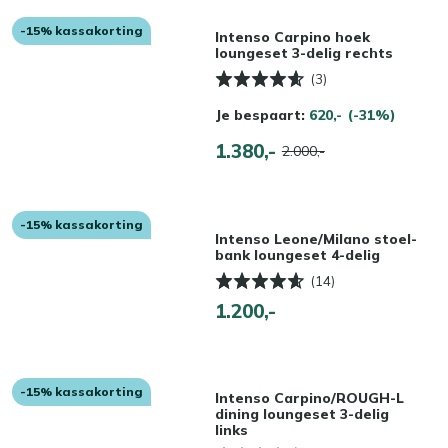
-15% kassakorting
Intenso Carpino hoek
loungeset 3-delig rechts
(3)
Je bespaart:
620,-
(-31%)
1.380,-
2.000,-
-15% kassakorting
Intenso Leone/Milano stoel-
bank loungeset 4-delig
(14)
1.200,-
-15% kassakorting
Intenso Carpino/ROUGH-L
dining loungeset 3-delig
links