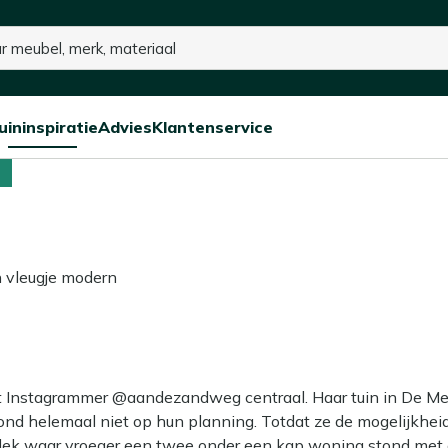
15% kassakorting op de hele collectie
ij een moderne boerderijt
uininspiratie
Advies
Klantenservice
Open/sluit
Open/sluit
Open/sluit
Menu
Menu
Menu
n vleugje modern
at Instagrammer @aandezandweg centraal. Haar tuin in De Mee
tond helemaal niet op hun planning. Totdat ze de mogelijkhe
lek waar vroeger een twee onder een kap woning stond met 