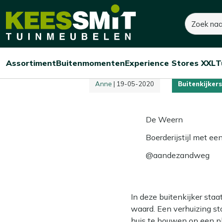
Kees
Kees ruimt op! Tot 60% korting
Zoeken
Smit
Tuinmeubelen
Home
Tuininspiratie
Moderne boerderijtuin
Buitenkijken b
Assortiment
Buitenmomenten
Experience Stores XXL
T
Open/sluit
Open/sluit
Open/sluit
Menu
Menu
Menu
Anne
| 19-05-2020
Buitenkijkers
De Weern
Boerderijstijl met ee
@aandezandweg
In deze buitenkijker sta
waard. Een verhuizing s
huis te bouwen op een p