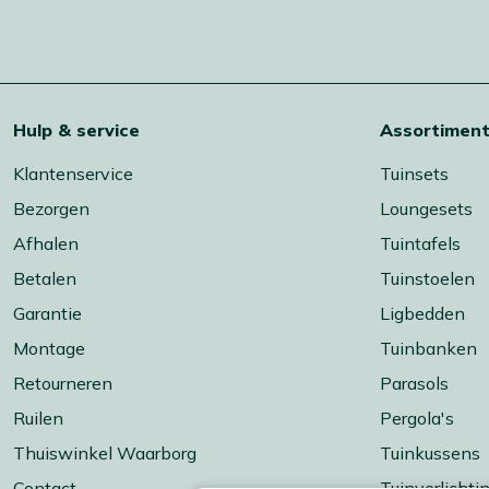
Hulp & service
Assortimen
Klantenservice
Tuinsets
Bezorgen
Loungesets
Afhalen
Tuintafels
Betalen
Tuinstoelen
Garantie
Ligbedden
Montage
Tuinbanken
Retourneren
Parasols
Ruilen
Pergola's
Thuiswinkel Waarborg
Tuinkussens
Contact
Tuinverlichti