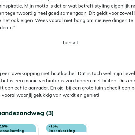
inspiratie. Mijn motto is dat er wat betreft styling eigenlijk n
en tegenwoordig heel goed samengaan. Dit geldt voor zowel in 
je het ook eigen. Wees vooral niet bang om nieuwe dingen te 
deren.”
 een overkapping met houtkachel. Dat is toch wel mijn lievel
én het is een mooie verbintenis van binnen met buiten. Dus e
eft een echte aanrader. En oja, bij een grote tuin scheelt een b
 vooral waar jij gelukkig van wordt en geniet!
aandezandweg (3)
-15%
-15%
kassakorting
kassakorting