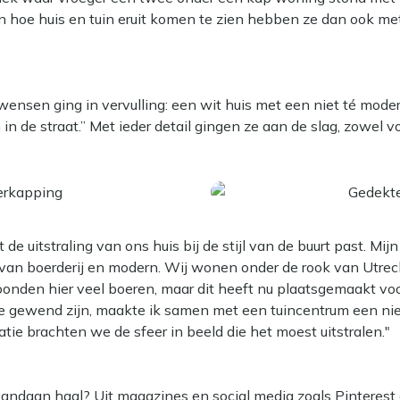
n hoe huis en tuin eruit komen te zien hebben ze dan ook m
ensen ging in vervulling: een wit huis met een niet té modern
in de straat.” Met ieder detail gingen ze aan de slag, zowel vo
 de uitstraling van ons huis bij de stijl van de buurt past. Mijn 
van boerderij en modern. Wij wonen onder de rook van Utrec
oonden hier veel boeren, maar dit heeft nu plaatsgemaakt v
 we gewend zijn, maakte ik samen met een tuincentrum een n
atie brachten we de sfeer in beeld die het moest uitstralen."
 vandaan haal? Uit magazines en social media zoals Pinterest 