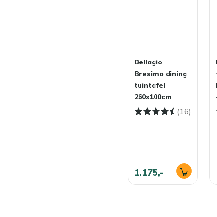
Bellagio
Bresimo dining
tuintafel
260x100cm
(16)
1.175,-