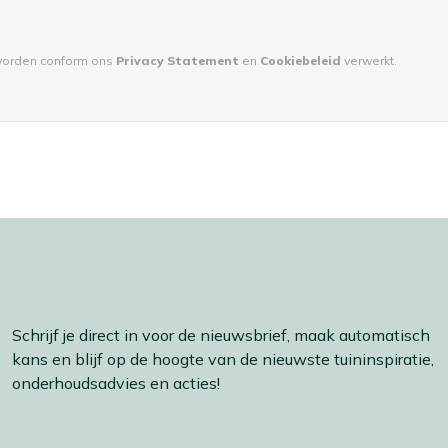
orden conform ons
Privacy Statement
en
Cookiebeleid
verwerkt.
Schrijf je direct in voor de nieuwsbrief, maak automatisch
kans en blijf op de hoogte van de nieuwste tuininspiratie,
onderhoudsadvies en acties!