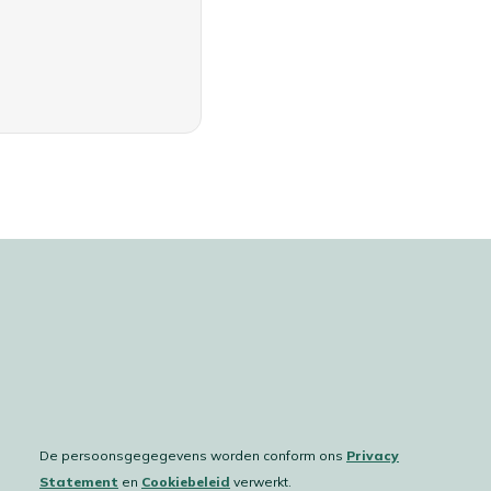
De persoonsgegegevens worden conform ons
Privacy
Statement
en
Cookiebeleid
verwerkt.