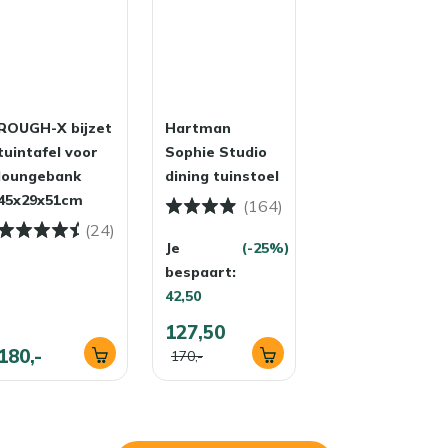
ROUGH-X bijzet
Hartman
tuintafel voor
Sophie Studio
loungebank
dining tuinstoel
45x29x51cm
(164)
(24)
Je
(-25%)
bespaart:
42,50
127,50
180,-
170,-