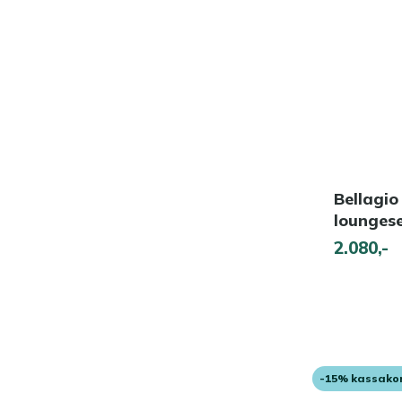
Bellagio
loungese
2.080,-
-15% kassako