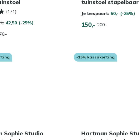
uinstoel
tuinstoel stapelbaar
(171)
Je bespaart:
50,-
(-25%)
rt:
42,50
(-25%)
150,-
200,-
70,-
rting
-15% kassakorting
 Sophie Studio
Hartman Sophie Stu