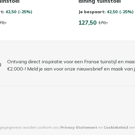
uinstoel
dining tuinstoel
rt:
42,50
(-25%)
Je bespaart:
42,50
(-25%)
127,50
70,-
170,-
Ontvang direct inspiratie voor een Franse tuinstijl en m
€2.000-! Meld je aan voor onze nieuwsbrief en maak van 
sgegegevens worden conform ons
Privacy Statement
en
Cookiebeleid
ver