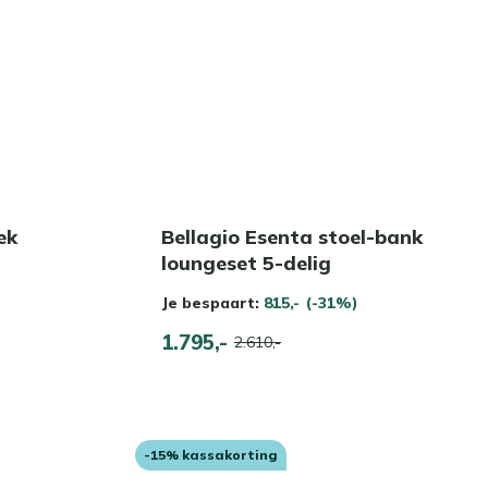
ek
Bellagio Esenta stoel-bank
loungeset 5-delig
Je bespaart:
815,-
(-31%)
1.795,-
2.610,-
-15% kassakorting