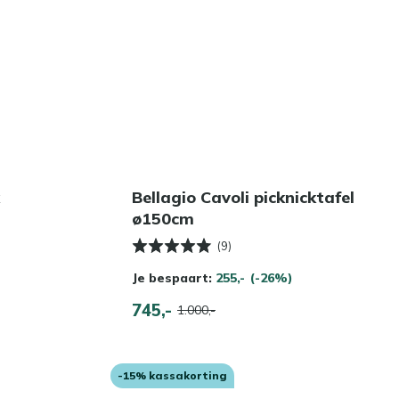
Bellagio Cavoli picknicktafel
ø150cm
(9)
Je bespaart:
255,-
(-26%)
745,-
1.000,-
-15% kassakorting