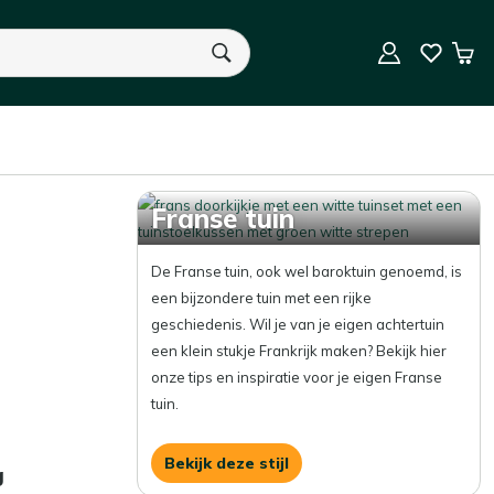
9.5/10 (59.000+ beoordelingen)
Win
elen per pagina
Sorteer op
U heeft geen product(en) in uw winkelwagen.
Franse tuin
De Franse tuin, ook wel baroktuin genoemd, is
een bijzondere tuin met een rijke
geschiedenis. Wil je van je eigen achtertuin
een klein stukje Frankrijk maken? Bekijk hier
onze tips en inspiratie voor je eigen Franse
tuin.
Bekijk deze stijl
g