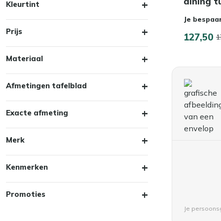
dining t
Kleurtint
Je bespaa
Prijs
127,50
1
Materiaal
Afmetingen tafelblad
Exacte afmeting
Merk
Kenmerken
Promoties
Je persoon