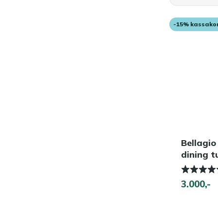
-15% kassako
Bellagio
dining t
3.000,-