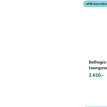
-15% kassako
Bellagio
loungese
2.610,-