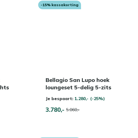
-15% kassakorting
Bellagio San Lupo hoek
chts
loungeset 5-delig 5-zits
Je bespaart:
1.280,-
(-25%)
3.780,-
5.060,-