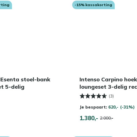
rting
-15% kassakorting
 Esenta stoel-bank
Intenso Carpino hoek
t 5-delig
loungeset 3-delig re
(3)
Je bespaart:
620,-
(-31%)
1.380,-
2.000,-