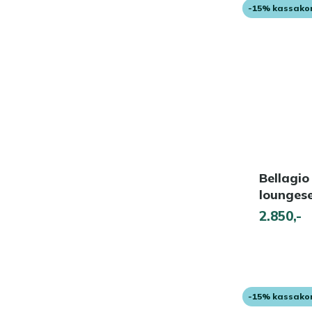
-15% kassako
Bellagio
loungese
2.850,-
-15% kassako