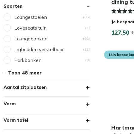
dining t
Soorten
Loungestoelen
(85)
Je bespaa
Loveseats tuin
(4)
127,50
1
Loungebanken
(91)
Ligbedden verstelbaar
(22)
-15% kassako
Parkbanken
(9)
+ Toon 48 meer
Aantal zitplaatsen
Vorm
Vorm tafel
Hartman