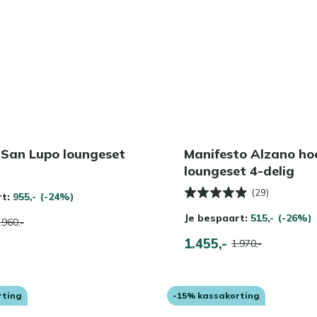
 San Lupo loungeset
Manifesto Alzano ho
loungeset 4-delig
(29)
rt:
955,-
(-24%)
Je bespaart:
515,-
(-26%)
.960,-
1.455,-
1.970,-
rting
-15% kassakorting