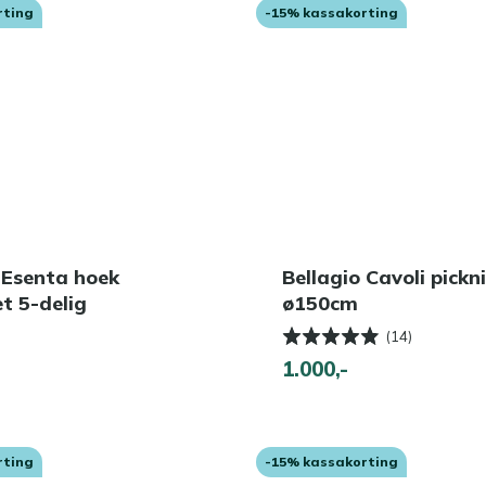
rting
-15% kassakorting
 Esenta hoek
Bellagio Cavoli pickn
t 5-delig
ø150cm
(14)
1.000,-
rting
-15% kassakorting