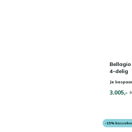
Bellagio
4-delig
Je bespaa
3.005,-
3
-15% kassako