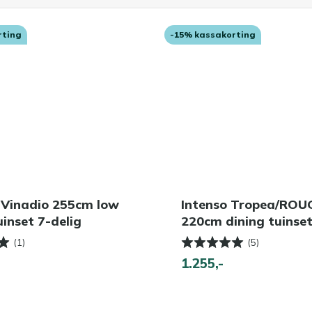
rting
-15% kassakorting
 Vinadio 255cm low
Intenso Tropea/ROU
uinset 7-delig
220cm dining tuinset
(1)
(5)
1.255,-