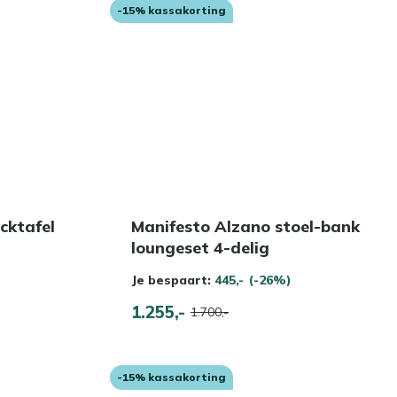
-15% kassakorting
icktafel
Manifesto Alzano stoel-bank
loungeset 4-delig
Je bespaart:
445,-
(-26%)
1.255,-
1.700,-
-15% kassakorting