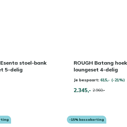
 Esenta stoel-bank
ROUGH Batang hoek
t 5-delig
loungeset 4-delig
Je bespaart:
615,-
(-21%)
2.345,-
2.960,-
rting
-15% kassakorting