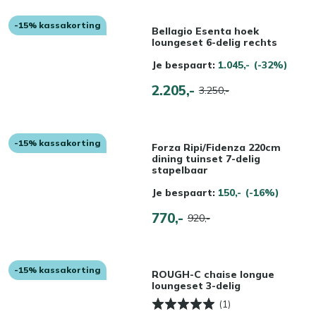
-15% kassakorting
Bellagio Esenta hoek
loungeset 6-delig rechts
Je bespaart:
1.045,-
(-32%)
2.205,-
3.250,-
-15% kassakorting
Forza Ripi/Fidenza 220cm
dining tuinset 7-delig
stapelbaar
Je bespaart:
150,-
(-16%)
770,-
920,-
-15% kassakorting
ROUGH-C chaise longue
loungeset 3-delig
(1)