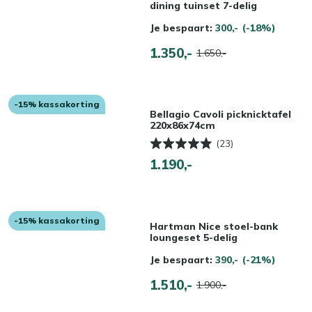
dining tuinset 7-delig
Je bespaart:
300,-
(-18%)
1.350,-
1.650,-
-15% kassakorting
Bellagio Cavoli picknicktafel
220x86x74cm
(23)
1.190,-
-15% kassakorting
Hartman Nice stoel-bank
loungeset 5-delig
Je bespaart:
390,-
(-21%)
1.510,-
1.900,-