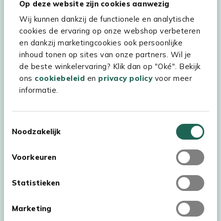
Op deze website zijn cookies aanwezig
Wij kunnen dankzij de functionele en analytische
cookies de ervaring op onze webshop verbeteren
Hulp & service
en dankzij marketingcookies ook persoonlijke
inhoud tonen op sites van onze partners. Wil je
Assortiment
de beste winkelervaring? Klik dan op "Oké". Bekijk
Kees Smit Tuinmeubelen
ons
cookiebeleid
en
privacy policy
voor meer
informatie.
Experience Stores XXL
Toestemmingsselectie
Noodzakelijk
Voorkeuren
Statistieken
Marketing