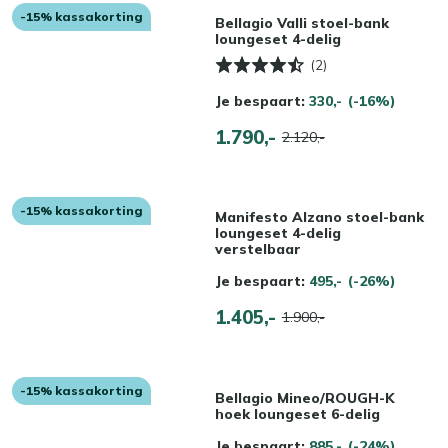
-15% kassakorting
Bellagio Valli stoel-bank
loungeset 4-delig
(2)
Je bespaart:
330,-
(-16%)
1.790,-
2.120,-
-15% kassakorting
Manifesto Alzano stoel-bank
loungeset 4-delig
verstelbaar
Je bespaart:
495,-
(-26%)
1.405,-
1.900,-
-15% kassakorting
Bellagio Mineo/ROUGH-K
hoek loungeset 6-delig
Je bespaart:
885,-
(-24%)