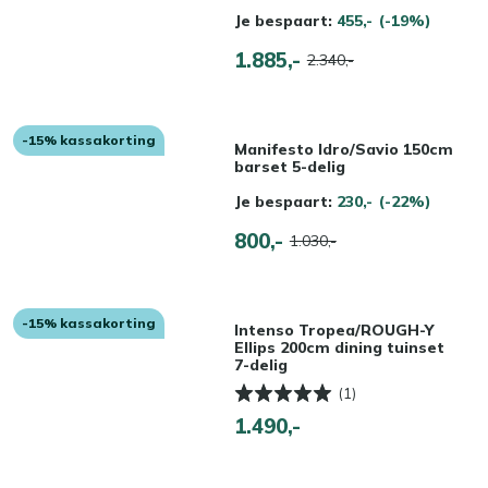
Je bespaart:
455,-
(-19%)
1.885,-
2.340,-
-15% kassakorting
Manifesto Idro/Savio 150cm
barset 5-delig
Je bespaart:
230,-
(-22%)
800,-
1.030,-
-15% kassakorting
Intenso Tropea/ROUGH-Y
Ellips 200cm dining tuinset
7-delig
(1)
1.490,-