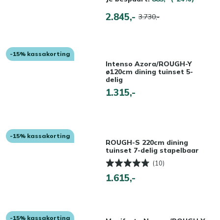
2.845,-
3.730,-
-15% kassakorting
Intenso Azora/ROUGH-Y
ø120cm dining tuinset 5-
delig
1.315,-
-15% kassakorting
ROUGH-S 220cm dining
tuinset 7-delig stapelbaar
(10)
1.615,-
-15% kassakorting