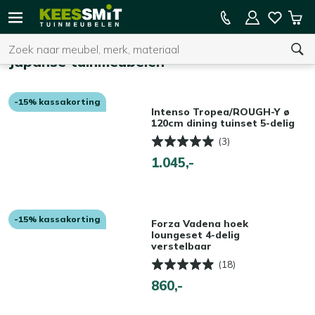
Kees
15% kassakorting op de hele collectie
Win
Smit
Zoeken
Home
Tuinmeubelen
Japanse tuinmeubelen
-15% kassakorting
U heeft geen product(en) in uw winkelwagen.
Intenso Tropea/ROUGH-Y ø
120cm dining tuinset 5-delig
(3)
1.045,-
-15% kassakorting
Forza Vadena hoek
loungeset 4-delig
verstelbaar
(18)
860,-