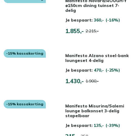
Manifesto Novara/ROUGH-Y
ø150cm dining tuinset 7-
delig
Je bespaart:
360,-
(-16%)
1.855,-
2.215,-
-15% kassakorting
Manifesto Alzano stoel-bank
loungeset 4-delig
Je bespaart:
470,-
(-25%)
1.430,-
1.900,-
-15% kassakorting
Manifesto Misurina/Salemi
lounge balkonset 3-delig
stapelbaar
Je bespaart:
135,-
(-39%)