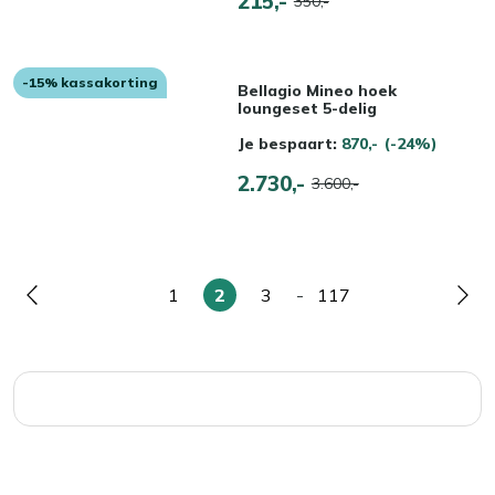
215,-
350,-
-15% kassakorting
Bellagio Mineo hoek
loungeset 5-delig
Je bespaart:
870,-
(-24%)
2.730,-
3.600,-
1
2
3
-
117
Pagina
Pagina
U
Pagina
Pagina
Pag
lees
momenteel
pagina