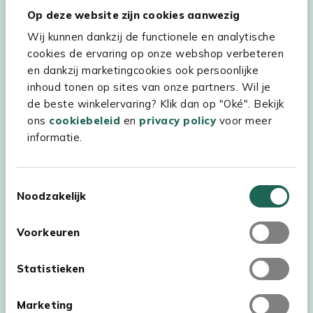
Op deze website zijn cookies aanwezig
Wij kunnen dankzij de functionele en analytische
cookies de ervaring op onze webshop verbeteren
Hulp & service
en dankzij marketingcookies ook persoonlijke
inhoud tonen op sites van onze partners. Wil je
Assortiment
de beste winkelervaring? Klik dan op "Oké". Bekijk
Kees Smit Tuinmeubelen
ons
cookiebeleid
en
privacy policy
voor meer
informatie.
Experience Stores XXL
Toestemmingsselectie
Noodzakelijk
Voorkeuren
Statistieken
Marketing