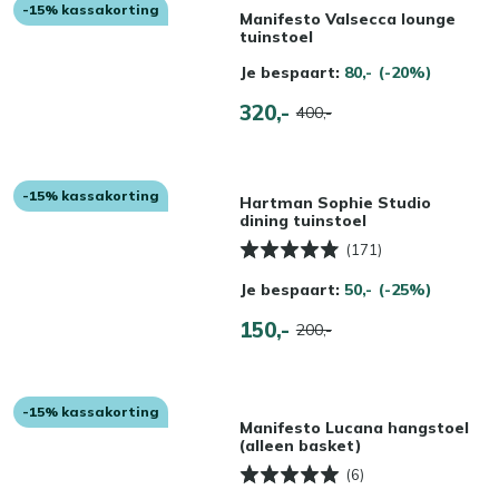
-15% kassakorting
Manifesto Valsecca lounge
tuinstoel
Je bespaart:
80,-
(-20%)
320,-
400,-
-15% kassakorting
Hartman Sophie Studio
dining tuinstoel
(171)
Je bespaart:
50,-
(-25%)
150,-
200,-
-15% kassakorting
Manifesto Lucana hangstoel
(alleen basket)
(6)