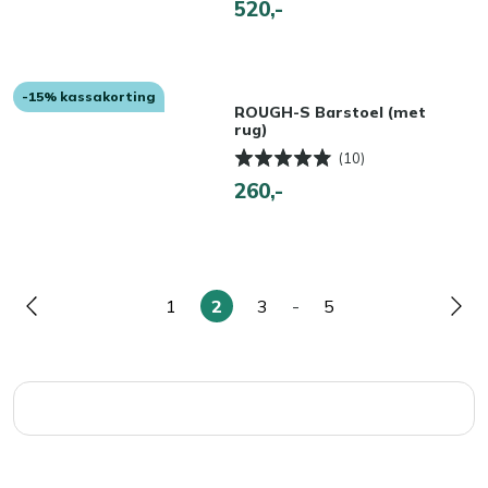
520,-
-15% kassakorting
ROUGH-S Barstoel (met
rug)
(10)
260,-
1
2
3
-
5
Pagina
Pagina
U
Pagina
Pagina
Pag
lees
momenteel
pagina