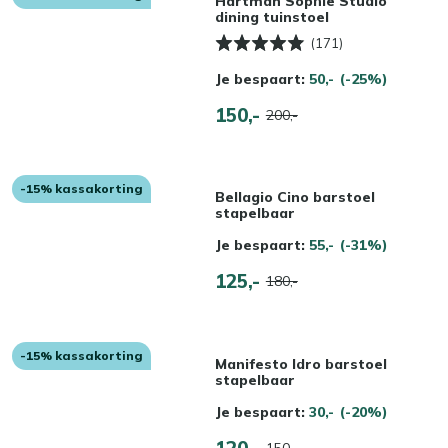
Hartman Sophie Studio
dining tuinstoel
(171)
Je bespaart:
50,-
(-25%)
150,-
200,-
-15% kassakorting
Bellagio Cino barstoel
stapelbaar
Je bespaart:
55,-
(-31%)
125,-
180,-
-15% kassakorting
Manifesto Idro barstoel
stapelbaar
Je bespaart:
30,-
(-20%)
120,-
150,-