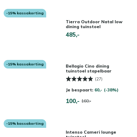
-15% kassakorting
Tierra Outdoor Natal low
dining tuinstoel
485,-
-15% kassakorting
Bellagio Cino dining
tuinstoel stapelbaar
(27)
Je bespaart:
60,-
(-38%)
100,-
160,-
-15% kassakorting
Intenso Cameri lounge