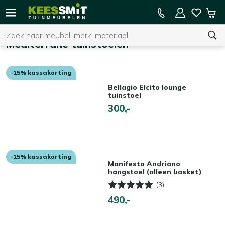
Kees
15% kassakorting op de hele collectie
Win
Smit
Zoeken
Home
Tuinmeubelen
Mediterrane tuinstoelen
-15% kassakorting
U heeft geen product(en) in uw winkelwagen.
Bellagio Elcito lounge
tuinstoel
300,-
-15% kassakorting
Manifesto Andriano
hangstoel (alleen basket)
(3)
490,-