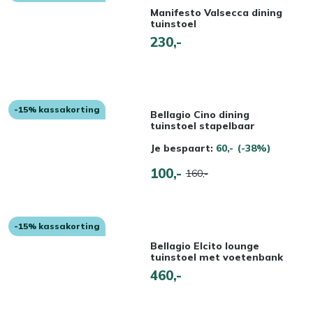
Manifesto Valsecca dining
tuinstoel
230,-
-15% kassakorting
Bellagio Cino dining
tuinstoel stapelbaar
Je bespaart:
60,-
(-38%)
100,-
160,-
-15% kassakorting
Bellagio Elcito lounge
tuinstoel met voetenbank
460,-