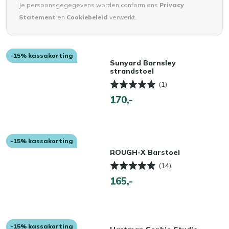
Je persoonsgegegevens worden conform ons
Privacy
Statement
en
Cookiebeleid
verwerkt.
-15% kassakorting
Sunyard Barnsley
strandstoel
(1)
170,-
-15% kassakorting
ROUGH-X Barstoel
(14)
165,-
-15% kassakorting