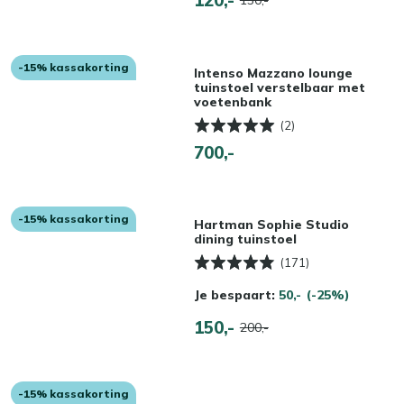
-15% kassakorting
Intenso Mazzano lounge
tuinstoel verstelbaar met
voetenbank
(2)
700,-
-15% kassakorting
Hartman Sophie Studio
dining tuinstoel
(171)
Je bespaart:
50,-
(-25%)
150,-
200,-
-15% kassakorting