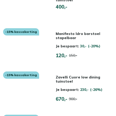
tuinstoel
400,-
-15% kassakorting
Manifesto Idro barstoel
stapelbaar
Je bespaart:
30,-
(-20%)
120,-
150,-
-15% kassakorting
Zavelli Cuore low dining
tuinstoel
Je bespaart:
230,-
(-26%)
670,-
900,-