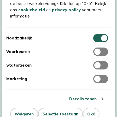
de beste winkelervaring? Klik dan op "Oké". Bekijk
Kees Smit Tuinmeubelen
ons
cookiebeleid
en
privacy policy
voor meer
informatie.
Experience Stores XXL
Toestemmingsselectie
Noodzakelijk
Voorkeuren
Statistieken
Marketing
Details tonen
Auteursrecht © 2026 - Kees Smit Tuinmeubelen
Weigeren
Selectie toestaan
Oké
Algemene voorwaarden
Privacy Statement
Disclaimer