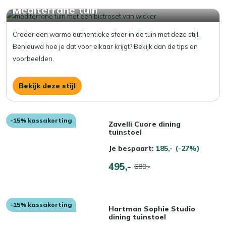
Mediterrane tuin
Creëer een warme authentieke sfeer in de tuin met deze stijl.
Benieuwd hoe je dat voor elkaar krijgt? Bekijk dan de tips en
voorbeelden.
Bekijk deze stijl
-15% kassakorting
Zavelli Cuore dining
tuinstoel
Je bespaart:
185,-
(-27%)
495,-
680,-
-15% kassakorting
Hartman Sophie Studio
dining tuinstoel