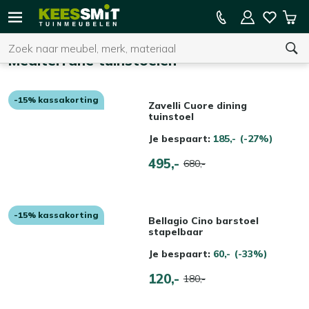
Kees
15% kassakorting op de hele collectie
Win
Smit
Zoeken
Home
Tuinmeubelen
Mediterrane tuinstoelen
-15% kassakorting
U heeft geen product(en) in uw winkelwagen.
Zavelli Cuore dining
tuinstoel
Je bespaart:
185,-
(-27%)
495,-
680,-
-15% kassakorting
Bellagio Cino barstoel
stapelbaar
Je bespaart:
60,-
(-33%)
120,-
180,-