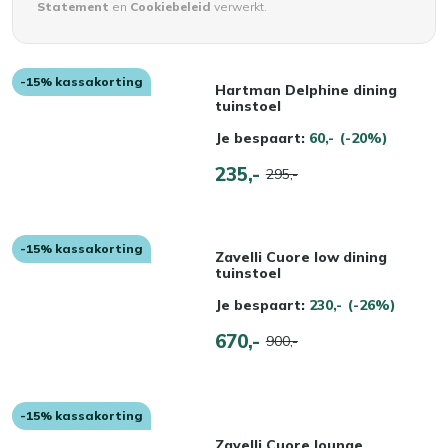
Statement
en
Cookiebeleid
verwerkt.
-15% kassakorting
Hartman Delphine dining
tuinstoel
Je bespaart:
60,-
(-20%)
235,-
295,-
-15% kassakorting
Zavelli Cuore low dining
tuinstoel
Je bespaart:
230,-
(-26%)
670,-
900,-
-15% kassakorting
Zavelli Cuore lounge