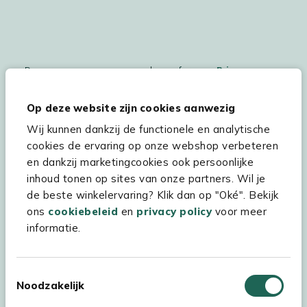
De persoonsgegegevens worden conform ons
Privacy
Statement
en
Cookiebeleid
verwerkt.
Op deze website zijn cookies aanwezig
Wij kunnen dankzij de functionele en analytische
cookies de ervaring op onze webshop verbeteren
Hulp & service
en dankzij marketingcookies ook persoonlijke
inhoud tonen op sites van onze partners. Wil je
Assortiment
de beste winkelervaring? Klik dan op "Oké". Bekijk
Kees Smit Tuinmeubelen
ons
cookiebeleid
en
privacy policy
voor meer
informatie.
Experience Stores XXL
Toestemmingsselectie
Noodzakelijk