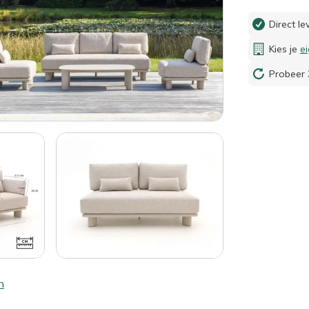
Direct l
Kies je
e
Probeer 
n