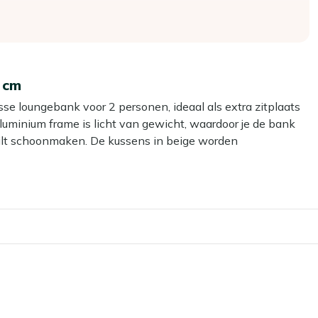
 cm
sse loungebank voor 2 personen, ideaal als extra zitplaats
aluminium frame is licht van gewicht, waardoor je de bank
f wilt schoonmaken. De kussens in beige worden
 kussens en je kunt meteen zitten. Dankzij de lengte van
over te zitten, of alleen lekker languit met een boek.
kkelijk, bijvoorbeeld als je hem even uit de zon of onder de
se kussens, je kunt direct neerploffen.
ombineren met andere meubels en accessoires in je tuin.
aakt voor buiten, zodat je comfortabel zit op je terras.