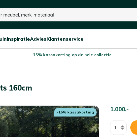
uininspiratie
Advies
Klantenservice
Open/sluit
Open/sluit
Open/sluit
Menu
Menu
Menu
15% kassakorting op de hele collectie
its 160cm
1.000,-
-15% kassakorting
Aantal