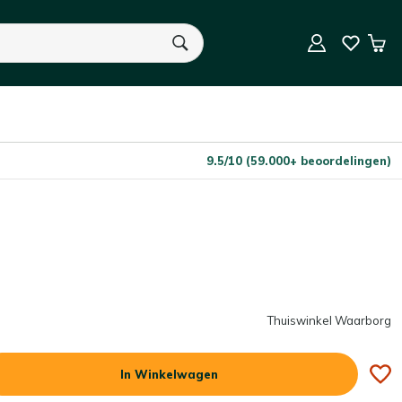
In Winkelwagen
Aantal
Win
U heeft geen product(en) in uw winkelwagen.
9.5/10 (59.000+ beoordelingen)
Thuiswinkel Waarborg
In Winkelwagen