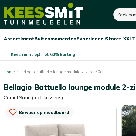
Kees
Zoeken
1.000,-
Smit
Tuinmeubelen
Assortiment
Buitenmomenten
Experience Stores XXL
T
Open/sluit
Open/sluit
Open/sluit
Menu
Menu
Menu
Kees ruimt op! Tot 60% korting
Home
Bellagio Battuello lounge module 2-zits 160cm
Bellagio Battuello lounge module 2-z
Camel Sand (incl. kussens)
Bewaar op moodboard