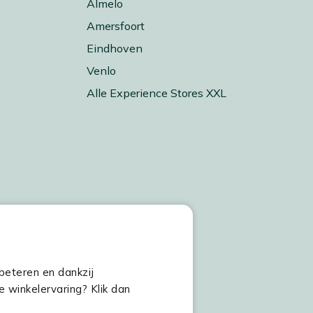
Almelo
Amersfoort
Eindhoven
Venlo
Alle Experience Stores XXL
beteren en dankzij
e winkelervaring? Klik dan