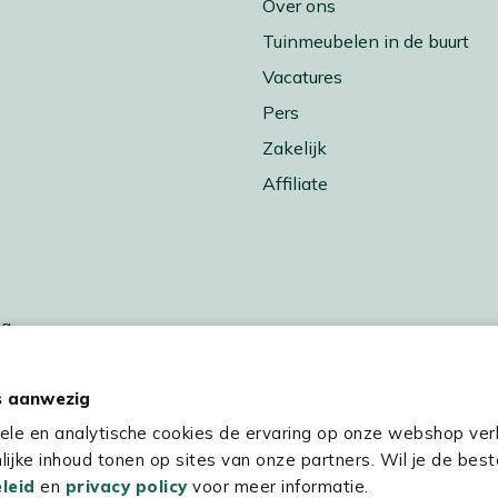
Over ons
Tuinmeubelen in de buurt
Vacatures
Pers
Zakelijk
Affiliate
ng
 buiten koken
sverwarming
s aanwezig
res
nele en analytische cookies de ervaring op onze webshop ver
ijke inhoud tonen op sites van onze partners. Wil je de best
leid
en
privacy policy
voor meer informatie.