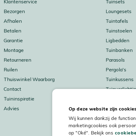
Klantenservice
Tuinsets
Bezorgen
Loungesets
Afhalen
Tuintafels
Betalen
Tuinstoelen
Garantie
Ligbedden
Montage
Tuinbanken
Retourneren
Parasols
Ruilen
Pergola's
Thuiswinkel Waarborg
Tuinkussens
Contact
Tuinverlichti
Tuininspiratie
Barbecueën &
Advies
Vuur & terra
Op deze website zijn cookie
Tuinaccessoi
Wij kunnen dankzij de functio
marketingcookies ook persoonl
Merken
op "Oké". Bekijk ons
cookiebe