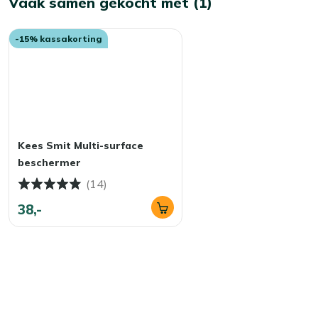
Vaak samen gekocht met (1)
Afritsbare hoezen:
Je haalt de hoezen er eenvoudig af, 
-15% kassakorting
Kees Smit Multi-surface
beschermer
(14)
38,-