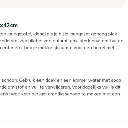
0x42cm
n loungetafel, ideaal als je bij je loungeset genoeg plek
onderstel zijn allebei van natural teak: sterk hout dat buiten
 centimeter heb je makkelijk ruimte voor een borrel met
l je hele terras in beslag neemt. Door de hoogte van 42
alles vanaf je loungebank zonder voorover te hangen.
len als je de warme houtkleur wilt houden, of je laat het
dig schoon. Gebruik een doek en een emmer water met soda
e om stof en vuil te verwijderen. Voor dagelijks vuil is dit
tens twee keer per jaar grondig schoon te maken met een
, zodat hij gewoon buiten kan blijven staan.
nze Kees Smit Teak & Hardhout reiniger.
len, glazen en een spelletje neer tijdens een lange
ar kan het materiaal beschadigen.
zodat je ontspannen blijft zitten terwijl alles binnen