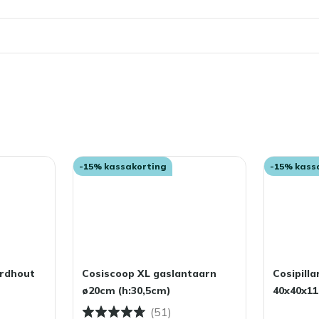
ehouden met bescherming, of laten vergrijzen voor een
il? Dan kun je een beschermende laag aanbrengen met onze
 af te stoten, waardoor vlekken minder snel intrekken en je
 laten staan?
buiten blijven staan. Wil je je loungetafel zo lang
 winter droog op, of dek hem af met een ademende
ar je jezelf schoonmaakwerk in het voorjaar.
-15% kassakorting
-15% kass
ardhout
Cosiscoop XL gaslantaarn
Cosipill
ø20cm (h:30,5cm)
40x40x1
(51)