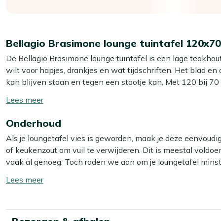
Bellagio Brasimone lounge tuintafel 120x7
De Bellagio Brasimone lounge tuintafel is een lage teakhoute
wilt voor hapjes, drankjes en wat tijdschriften. Het blad en 
kan blijven staan en tegen een stootje kan. Met 120 bij 70
vrienden of een spelletje met het gezin, zonder dat de tafe
Toon/verberg
centimeter past hij goed bij de meeste loungesets: je pakt 
lees
Natural teak kun je met onze eigen kleurbeschermer behande
Onderhoud
meer
rustig vergrijzen als je dat mooier vindt.
Als je loungetafel vies is geworden, maak je deze eenvou
of keukenzout om vuil te verwijderen. Dit is meestal voldoend
Eigenschappen
vaak al genoeg. Toch raden we aan om je loungetafel mins
Volledig teakhout:
De tafel is stevig en weerbestendig
speciale reiniger. Voor het beste resultaat gebruik je dan o
Toon/verberg
Ruim tafelblad 120x70 cm:
Je zet zonder proppen scha
lees
zomeravond.
Let op: gebruik géén hogedrukreiniger. Dit lijkt handig, ma
meer
Loungehoogte 42 cm:
Sluit mooi aan bij je loungeset, 
handbereik staat.
Extra bescherming