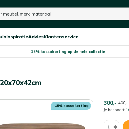
uininspiratie
Advies
Klantenservice
Open/sluit
Open/sluit
Open/sluit
Menu
Menu
Menu
15% kassakorting op de hele collectie
 120x70x42cm
300,-
400,-
-15% kassakorting
Je bespaart:
1
Aantal