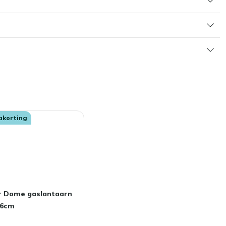
akorting
ar Dome gaslantaarn
16cm