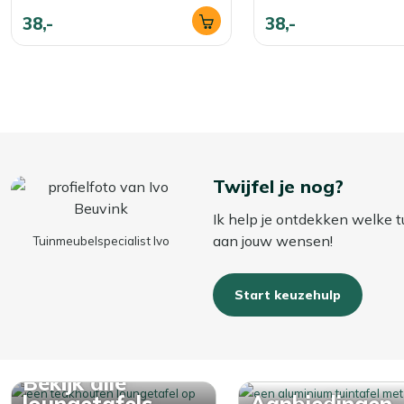
38,-
38,-
Twijfel je nog?
Ik help je ontdekken welke t
aan jouw wensen!
Tuinmeubelspecialist Ivo
Start keuzehulp
Bekijk alle
loungetafels
Aanbiedingen