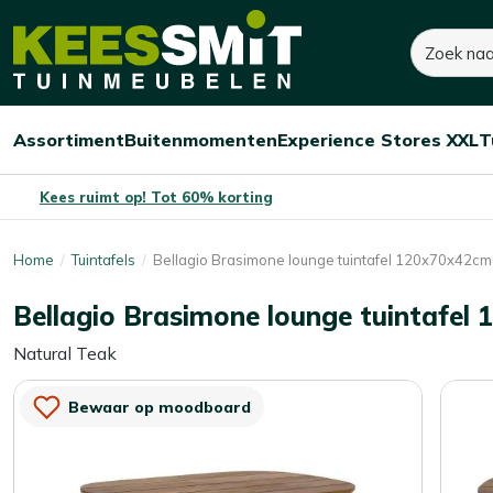
Kees
300,-
400,-
Zoeken
Smit
Je bespaart:
100,-
(-25%)
Tuinmeubelen
Assortiment
Buitenmomenten
Experience Stores XXL
T
Open/sluit
Open/sluit
Open/sluit
Menu
Menu
Menu
Kees ruimt op! Tot 60% korting
Home
Tuintafels
Bellagio Brasimone lounge tuintafel 120x70x42cm
Bellagio Brasimone lounge tuintafel
Natural Teak
Bewaar op moodboard