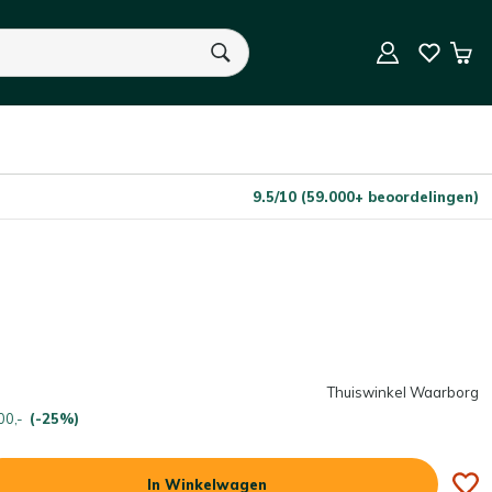
In Winkelwagen
Aantal
Win
U heeft geen product(en) in uw winkelwagen.
9.5/10 (59.000+ beoordelingen)
Thuiswinkel Waarborg
00,-
(-25%)
In Winkelwagen