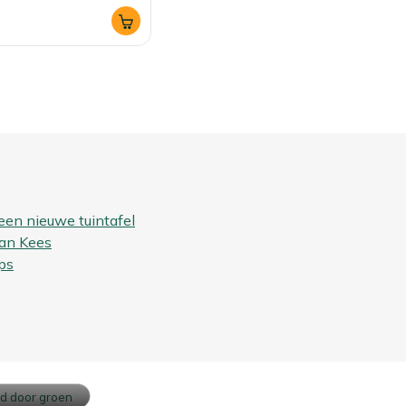
een nieuwe tuintafel
van Kees
ps
ouw