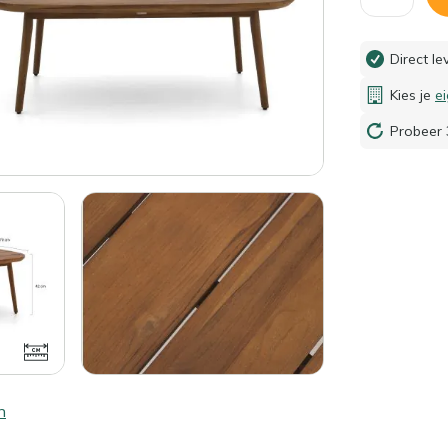
Direct l
Kies je
e
Probeer 
n