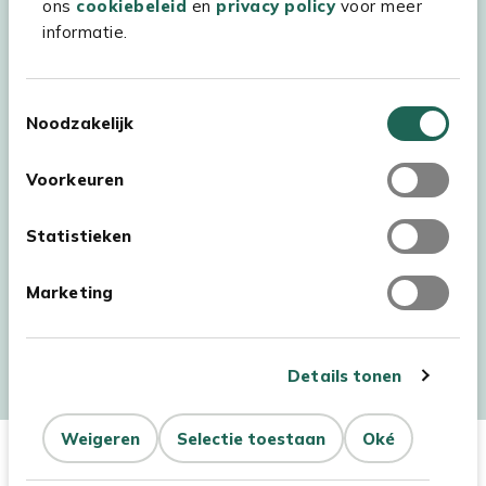
ons
cookiebeleid
en
privacy policy
voor meer
informatie.
Toestemmingsselectie
Noodzakelijk
Voorkeuren
Statistieken
Marketing
Auteursrecht © 2026 - Kees Smit Tuinmeubelen
Algemene voorwaarden
Privacy Statement
Disclaimer
Details tonen
Cookiebeleid
Toegankelijkheidsverklaring
Weigeren
Selectie toestaan
Oké
In Winkelwagen
Aantal