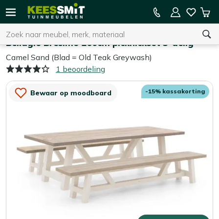
Kees
15% kassakorting op de hele collectie
Win
Smit
Zoeken
Home
Tuinsets
Tuinmeubelen
Bellagio Bresimo 260cm picknickset 3-delig
Camel Sand (Blad = Old Teak Greywash)
1 beoordeling
U heeft geen product(en) in uw winkelwagen.
-15% kassakorting
Bewaar op moodboard