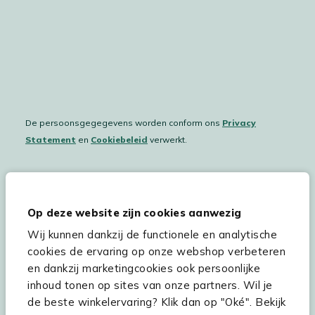
De persoonsgegegevens worden conform ons
Privacy
Statement
en
Cookiebeleid
verwerkt.
Hulp & service
Op deze website zijn cookies aanwezig
Wij kunnen dankzij de functionele en analytische
Assortiment
cookies de ervaring op onze webshop verbeteren
Kees Smit Tuinmeubelen
en dankzij marketingcookies ook persoonlijke
inhoud tonen op sites van onze partners. Wil je
Experience Stores XXL
de beste winkelervaring? Klik dan op "Oké". Bekijk