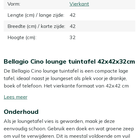
Vorm
:
Vierkant
Lengte (cm) / lange zijde
:
42
Breedte (cm) / korte zijde
:
42
Hoogte (cm)
:
32
Bellagio Cino lounge tuintafel 42x42x32cm
De Bellagio Cino lounge tuintafel is een compacte lage
tafel, ideaal naast je loungeset als plek voor je drankje,
boek of telefoon. Het vierkante formaat van 42x42 cm
neemt weinig ruimte in, maar biedt genoeg plek voor een
Toon/verberg
dienblad of een paar glazen. De tafel is volledig van
lees
aluminium in een lichte witte kleur, waardoor hij licht van
Onderhoud
meer
gewicht is en je hem makkelijk verplaatst als je je terras
Als je loungetafel vies is geworden, maak je deze
anders wilt indelen. Met een hoogte van 32 cm sluit hij
eenvoudig schoon. Gebruik een doek en wat groene zeep
goed aan bij de meeste lounge banken en stoelen. Zet de
om vuil te verwijderen. Dit is meestal voldoende om vuil
tafel wel op een vlakke ondergrond, dan staat hij het