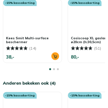
-15% kassakorting
-15% kassakorting
Kees Smit Multi-surface
Cosiscoop XL gaslan
beschermer
ø20cm (h:30,5cm)
(14)
(51)
38,-
80,-
Anderen bekeken ook (4)
-15% kassakorting
-15% kassakorting