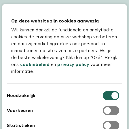
Hulp & service
Op deze website zijn cookies aanwezig
Wij kunnen dankzij de functionele en analytische
Assortiment
cookies de ervaring op onze webshop verbeteren
Kees Smit Tuinmeubelen
en dankzij marketingcookies ook persoonlijke
inhoud tonen op sites van onze partners. Wil je
Experience Stores XXL
de beste winkelervaring? Klik dan op "Oké". Bekijk
ons
cookiebeleid
en
privacy policy
voor meer
informatie.
Toestemmingsselectie
Noodzakelijk
Voorkeuren
Statistieken