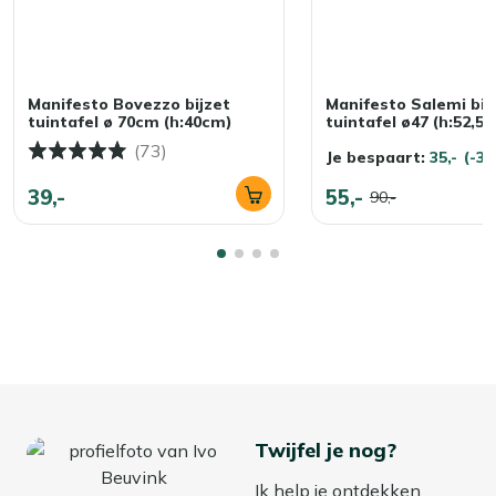
Manifesto Bovezzo bijzet
Manifesto Salemi bij
tuintafel ø 70cm (h:40cm)
tuintafel ø47 (h:52,5
(73)
Je bespaart:
35,-
(-3
39,-
55,-
90,-
Twijfel je nog?
Ik help je ontdekken