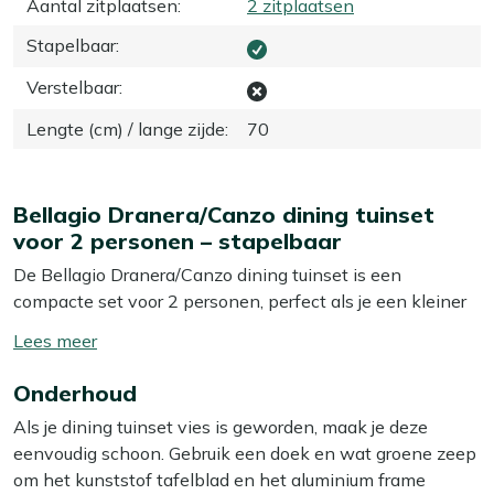
Aantal zitplaatsen
:
2 zitplaatsen
Stapelbaar
:
Verstelbaar
:
Lengte (cm) / lange zijde
:
70
Bellagio Dranera/Canzo dining tuinset
voor 2 personen – stapelbaar
De Bellagio Dranera/Canzo dining tuinset is een
compacte set voor 2 personen, perfect als je een kleiner
terras of balkon hebt maar toch lekker buiten wilt eten.
Toon/verberg
De aluminium stoelen met textileen zitting zitten
lees
comfortabel en zijn licht van gewicht, dus je schuift ze zo
Onderhoud
meer
even aan de kant. De vierkante kunststof tafel van 70
Als je dining tuinset vies is geworden, maak je deze
cm is groot genoeg voor een ontbijtje, koffie met wat
eenvoudig schoon. Gebruik een doek en wat groene zeep
lekkers of een simpele maaltijd. Zoek je een praktische,
om het kunststof tafelblad en het aluminium frame
onderhoudsarme set waar je niet de hele zondag aan