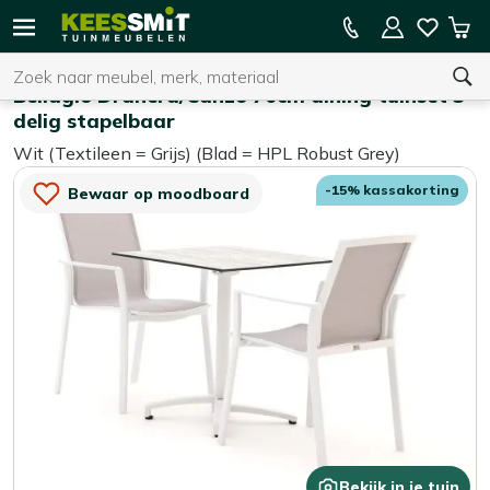
Kees
15% kassakorting op de hele collectie
Win
Smit
Zoeken
Home
Tuinsets
Tuinmeubelen
Bellagio Dranera/Canzo 70cm dining tuinset 3-
delig stapelbaar
Wit (Textileen = Grijs) (Blad = HPL Robust Grey)
U heeft geen product(en) in uw winkelwagen.
-15% kassakorting
Bewaar op moodboard
Bekijk in je tuin