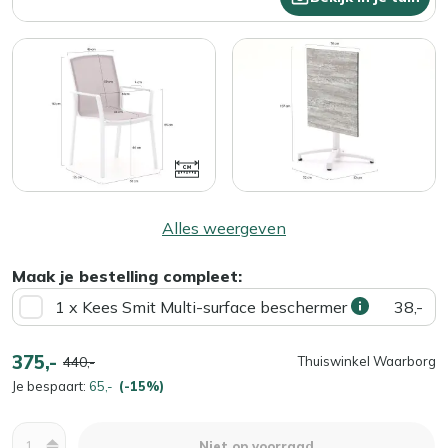
Alles weergeven
Maak je bestelling compleet:
1 x Kees Smit Multi-surface beschermer
38,-
375,-
440,-
Thuiswinkel Waarborg
Je bespaart:
65,-
(-15%)
Aantal
Niet op voorraad