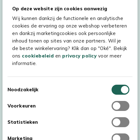
Hulp & service
Op deze website zijn cookies aanwezig
Wij kunnen dankzij de functionele en analytische
Assortiment
cookies de ervaring op onze webshop verbeteren
Kees Smit Tuinmeubelen
en dankzij marketingcookies ook persoonlijke
inhoud tonen op sites van onze partners. Wil je
Experience Stores XXL
de beste winkelervaring? Klik dan op "Oké". Bekijk
ons
cookiebeleid
en
privacy policy
voor meer
informatie.
Toestemmingsselectie
Noodzakelijk
Voorkeuren
Statistieken
Marketing