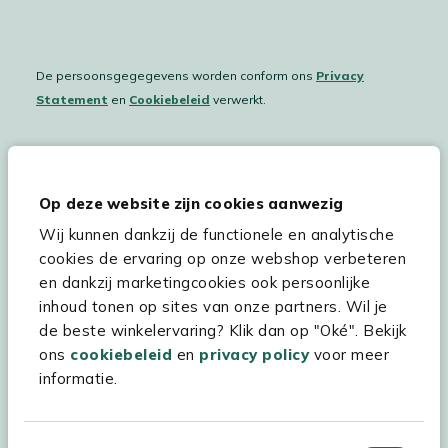
De persoonsgegegevens worden conform ons
Privacy
Statement
en
Cookiebeleid
verwerkt.
Hulp & service
Op deze website zijn cookies aanwezig
Wij kunnen dankzij de functionele en analytische
Assortiment
cookies de ervaring op onze webshop verbeteren
Kees Smit Tuinmeubelen
en dankzij marketingcookies ook persoonlijke
inhoud tonen op sites van onze partners. Wil je
Experience Stores XXL
de beste winkelervaring? Klik dan op "Oké". Bekijk
ons
cookiebeleid
en
privacy policy
voor meer
informatie.
Toestemmingsselectie