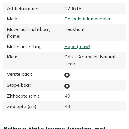
Artikelnummer
:
129618
Merk
:
Bellagio tuinmeubelen
Materiaal (zichtbaar)
Teakhout
frame
:
Materiaal zitting
:
Rope (touw)
Kleur
:
Grijs - Antraciet, Natural
Teak
Verstelbaar
:
Stapelbaar
:
Zithoogte (cm)
:
40
Zitdiepte (cm)
:
49
Bellagio Elcito lounge tuinstoel met