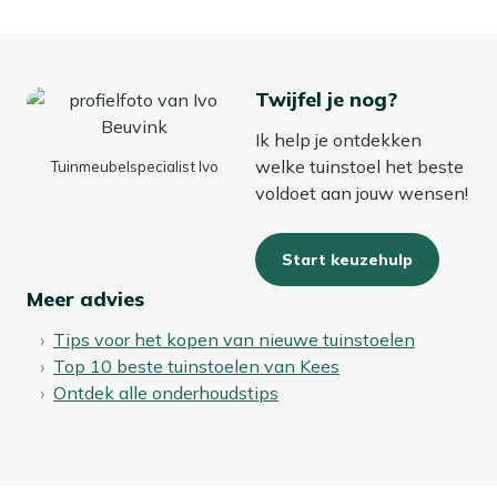
tuinmeubelhoes. Zo blijven de kleuren langer mooi en
bespaar je jezelf schoonmaakwerk in het voorjaar.
Twijfel je nog?
Ik help je ontdekken
welke tuinstoel het beste
Tuinmeubelspecialist Ivo
voldoet aan jouw wensen!
Start keuzehulp
Meer advies
Tips voor het kopen van nieuwe tuinstoelen
Top 10 beste tuinstoelen van Kees
Ontdek alle onderhoudstips