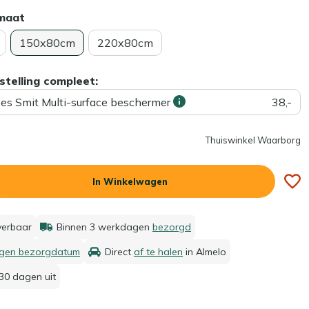
rmaat
150x80cm
220x80cm
stelling compleet:
ees Smit Multi-surface beschermer
38,-
Thuiswinkel Waarborg
In Winkelwagen
everbaar
Binnen 3 werkdagen
bezorgd
igen bezorgdatum
Direct
af te halen
in Almelo
30 dagen uit