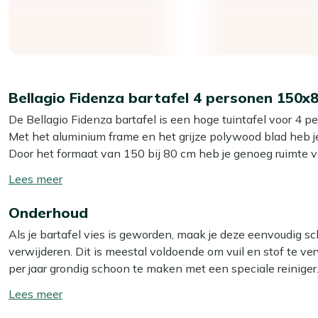
Bellagio Fidenza bartafel 4 personen 150
De Bellagio Fidenza bartafel is een hoge tuintafel voor 4 pe
Met het aluminium frame en het grijze polywood blad heb je 
Door het formaat van 150 bij 80 cm heb je genoeg ruimte v
je hele terras vult. De hoogte van 105 cm maakt deze tafel 
Toon/verberg
combinatie met barkrukken die je er net iets lager bij kiest 
lees
Onderhoud
meer
Eigenschappen
Als je bartafel vies is geworden, maak je deze eenvoudig s
Aluminium onderstel:
Het frame is stevig en licht, waa
verwijderen. Dit is meestal voldoende om vuil en stof te v
verplaatsen als je je terras anders wilt indelen.
per jaar grondig schoon te maken met een speciale reiniger.
Polywood tafelblad:
Het blad heeft de uitstraling van 
Multi-surface reiniger. Let op: gebruik géén hogedrukreinige
Toon/verberg
schoon te maken na een avond borrelen.
lees
Geschikt voor 4 personen:
Met 150x80 cm heb je geno