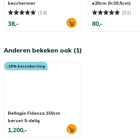
beschermer
ø20cm (h:30,5cm)
(14)
(51)
38,-
80,-
Anderen bekeken ook (1)
-15% kassakorting
Bellagio Fidenza 150cm
barset 5-delig
1.200,-