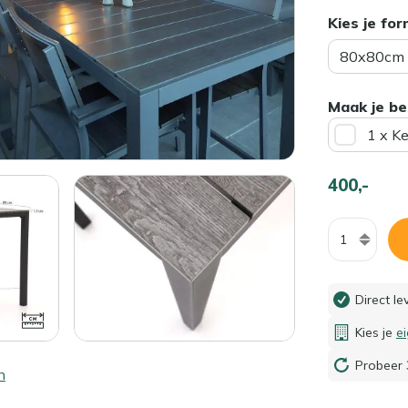
Kies je fo
80x80cm
Maak je be
1 x K
400,-
Aantal
Direct l
Kies je
e
Probeer 
n