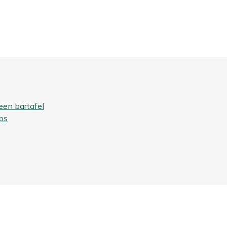
een bartafel
ps