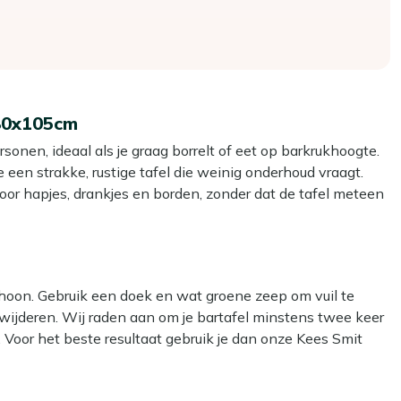
x80x105cm
rsonen, ideaal als je graag borrelt of eet op barkrukhoogte.
een strakke, rustige tafel die weinig onderhoud vraagt.
oor hapjes, drankjes en borden, zonder dat de tafel meteen
geschikt om zowel staand als zittend te gebruiken, zeker in
zodat je ze handig onder de tafel schuift.
choon. Gebruik een doek en wat groene zeep om vuil te
rdoor de tafel stabiel staat maar je hem nog wel kunt
erwijderen. Wij raden aan om je bartafel minstens twee keer
 Voor het beste resultaat gebruik je dan onze Kees Smit
grijs hout, maar neemt geen vocht op en is makkelijker
r. Dit lijkt handig, maar kan het materiaal beschadigen.
eg plek voor 4 barkrukken en eten en drinken, zonder dat