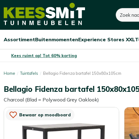
Kees
Zoeken
400,-
Smit
Tuinmeubelen
Assortiment
Buitenmomenten
Experience Stores XXL
T
Open/sluit
Open/sluit
Open/sluit
Menu
Menu
Menu
Kees ruimt op! Tot 60% korting
Home
Tuintafels
Bellagio Fidenza bartafel 150x80x105cm
Bellagio Fidenza bartafel 150x80x10
Charcoal (Blad = Polywood Grey Oaklook)
Bewaar op moodboard