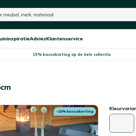
uininspiratie
Advies
Klantenservice
Open/sluit
Open/sluit
Open/sluit
Menu
Menu
Menu
15% kassakorting op de hele collectie
5cm
Kleurvaria
-15% kassakorting