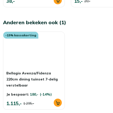
38,-
15,-
20,-
Anderen bekeken ook (1)
-15% kassakorting
Bellagio Avenza/Fidenza
220cm dining tuinset 7-delig
verstelbaar
Je bespaart:
180,-
(-14%)
1.115,-
1.295,-