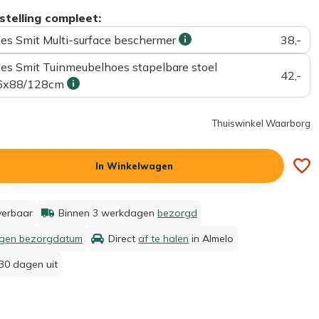
stelling compleet:
ees Smit Multi-surface beschermer
38,-
ees Smit Tuinmeubelhoes stapelbare stoel
42,-
6x88/128cm
Thuiswinkel Waarborg
In Winkelwagen
everbaar
Binnen 3 werkdagen
bezorgd
igen bezorgdatum
Direct
af te halen
in Almelo
30 dagen uit