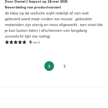
Door
Daniel
|
Gepost op
18 mei 2025
anger mooi en hoef je minder vaak schoon te maken. Dat is
Beoordeling van productvariant
de kleur op de website wijkt redelijk af van wat
geleverd werd maar vinden we mooier , gebruikte
 laten staan?
materialen zijn stevig en mooi afgewerkt , een stoel die
buiten blijven staan. Wil je je diningstoel zo lang mogelijk
je kan buiten laten ( afschermen van langdurig
roog op, of dek hem af met een ademende tuinmeubelhoes.
zonnelicht lijkt me nuttig)
oonmaakwerk in het voorjaar.
5
van 5
1
2
U
Pagina
lees
momenteel
pagina