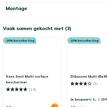
Montage
Vaak samen gekocht met (3)
-15% kassakorting
-15% kassakorting
Kees Smit Multi-surface
Zitkussen Multi 45x4
beschermer
(1)
(14)
Je bespaart:
5,-
(-25