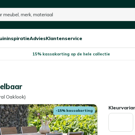
uininspiratie
Advies
Klantenservice
Open/sluit
Open/sluit
Open/sluit
Menu
Menu
Menu
15% kassakorting op de hele collectie
pelbaar
al Oaklook)
Kleurvaria
-15% kassakorting