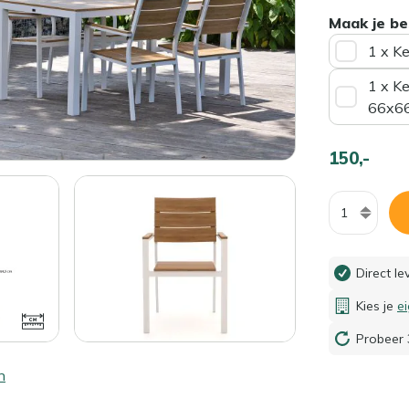
Maak je be
1 x K
1 x K
66x6
150,-
Aantal
Direct l
Kies je
e
Probeer 
n