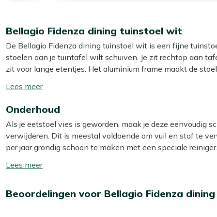
Bellagio Fidenza dining tuinstoel wit
De Bellagio Fidenza dining tuinstoel wit is een fijne tuinst
stoelen aan je tuintafel wilt schuiven. Je zit rechtop aan ta
zit voor lange etentjes. Het aluminium frame maakt de stoe
verplaatst of aanschuift. Polywood ziet eruit als hout, maa
Toon/verberg
seizoen? Dan stapel je deze stoelen simpel op elkaar, zoda
lees
Onderhoud
meer
Eigenschappen
Als je eetstoel vies is geworden, maak je deze eenvoudig s
Stapelbare stoel:
je stapelt meerdere stoelen op elkaa
verwijderen. Dit is meestal voldoende om vuil en stof te v
Licht aluminium frame:
je tilt en verplaatst de stoel ma
per jaar grondig schoon te maken met een speciale reiniger.
Polywood zitting:
je hebt de uitstraling van hout met
Multi-surface reiniger voor het aluminium frame en de polywo
Toon/verberg
Rechte zit voor dining:
je zit stevig en rechtop aan taf
handig, maar kan het materiaal beschadigen.
lees
Aluminium frame:
kan niet doorroesten en is geschikt 
meer
Extra bescherming
Beoordelingen voor Bellagio Fidenza dining
Bekijk meer Tuinstoelen
Wil je je eetstoel extra beschermen tegen water en vuil?
Bekijk meer Dining stoelen