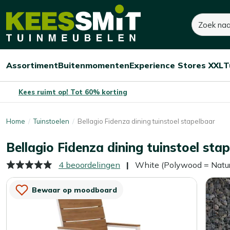
Kees
Zoeken
150,-
Smit
Tuinmeubelen
Assortiment
Buitenmomenten
Experience Stores XXL
T
Open/sluit
Open/sluit
Open/sluit
Menu
Menu
Menu
Kees ruimt op! Tot 60% korting
Home
Tuinstoelen
Bellagio Fidenza dining tuinstoel stapelbaar
Bellagio Fidenza dining tuinstoel sta
4 beoordelingen
White (Polywood = Natur
Bewaar op moodboard