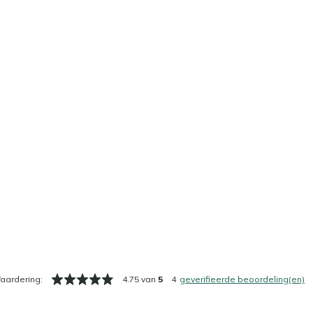
aardering:
4.75 van
5
4
geverifieerde beoordeling(en)