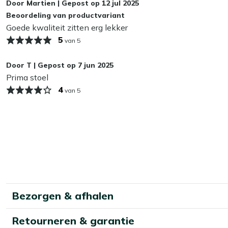
Door
Martien
|
Gepost op
12 jul 2025
Kees Smit Multi-surface beschermer. Zo blijft je eetstoel l
Beoordeling van productvariant
wel zo fijn!
Goede kwaliteit zitten erg lekker
5
Kan ik mijn diningstoel het hele jaar buiten
van 5
Ja, dat kan! Onze tuinmeubelen kunnen gewoon het hele jaar 
Door
T
|
Gepost op
7 jun 2025
in topconditie houden? Berg hem in de herfst en winter d
Prima stoel
Zo blijven de kleuren langer mooi en bespaar je jezelf sch
4
van 5
Bezorgen & afhalen
Retourneren & garantie