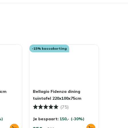
-15% kassakorting
8cm
Bellagio Fidenza dining
tuintafel 220x100x75cm
(75)
%)
Je bespaart:
150,-
(-30%)