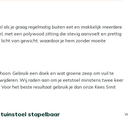
oel als je graag regelmatig buiten eet en makkelijk meerdere
fel, met een polywood zitting die stevig aanvoelt en prettig
l licht van gewicht, waardoor je hem zonder moeite
r heeft minder onderhoud nodig. En ben je klaar met het
t ze weinig ruimte innemen.
choon. Gebruik een doek en wat groene zeep om vuil te
r en houdt zo meer ruimte over
erwijderen. Wij raden aan om je eetstoel minstens twee keer
kkelijk over je terras
 Voor het beste resultaat gebruik je dan onze Kees Smit
 minder onderhoud
od zitting. Let op: gebruik géén hogedrukreiniger. Dit lijkt
el tijdens het eten
voor buitengebruik
 tuinstoel stapelbaar
W
 Dan kun je een beschermende laag aanbrengen met onze