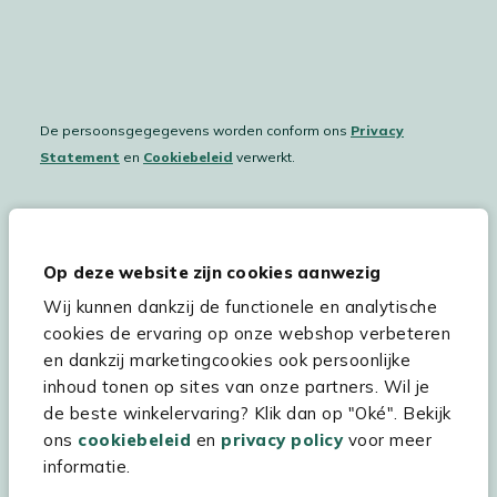
De persoonsgegegevens worden conform ons
Privacy
Statement
en
Cookiebeleid
verwerkt.
Hulp & service
Op deze website zijn cookies aanwezig
Wij kunnen dankzij de functionele en analytische
Assortiment
cookies de ervaring op onze webshop verbeteren
Kees Smit Tuinmeubelen
en dankzij marketingcookies ook persoonlijke
inhoud tonen op sites van onze partners. Wil je
Experience Stores XXL
de beste winkelervaring? Klik dan op "Oké". Bekijk
ons
cookiebeleid
en
privacy policy
voor meer
informatie.