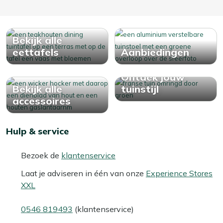
Bekijk alle
eettafels
Aanbiedingen
Ontdek jouw
Bekijk alle
tuinstijl
accessoires
Hulp & service
Bezoek de
klantenservice
Laat je adviseren in één van onze
Experience Stores
XXL
0546 819493
(klantenservice)