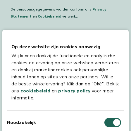
De persoonsgegegevens worden conform ons
Privacy
Statement
en
Cookiebeleid
verwerkt.
Hulp & service
Op deze website zijn cookies aanwezig
Wij kunnen dankzij de functionele en analytische
Assortiment
cookies de ervaring op onze webshop verbeteren
Kees Smit Tuinmeubelen
en dankzij marketingcookies ook persoonlijke
inhoud tonen op sites van onze partners. Wil je
Experience Stores XXL
de beste winkelervaring? Klik dan op "Oké". Bekijk
ons
cookiebeleid
en
privacy policy
voor meer
informatie.
Toestemmingsselectie
Noodzakelijk