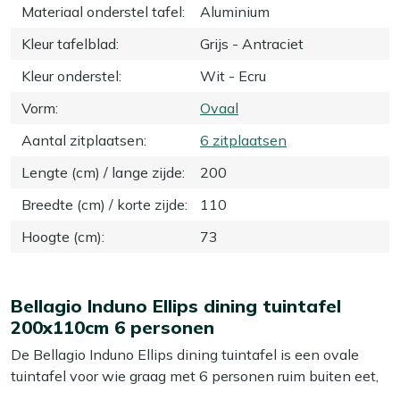
Materiaal onderstel tafel
:
Aluminium
Kleur tafelblad
:
Grijs - Antraciet
Kleur onderstel
:
Wit - Ecru
Vorm
:
Ovaal
Aantal zitplaatsen
:
6 zitplaatsen
Lengte (cm) / lange zijde
:
200
Breedte (cm) / korte zijde
:
110
Hoogte (cm)
:
73
Bellagio Induno Ellips dining tuintafel
200x110cm 6 personen
De Bellagio Induno Ellips dining tuintafel is een ovale
tuintafel voor wie graag met 6 personen ruim buiten eet,
borrelt of spelletjes doet. Het grijze Dekton blad is sterk