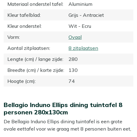
Materiaal onderstel tafel
:
Aluminium
Kleur tafelblad
:
Grijs - Antraciet
Kleur onderstel
:
Wit - Ecru
Vorm
:
Ovaal
Aantal zitplaatsen
:
8 zitplaatsen
Lengte (cm) / lange zijde
:
280
Breedte (cm) / korte zijde
:
130
Hoogte (cm)
:
74
Bellagio Induno Ellips dining tuintafel 8
personen 280x130cm
De Bellagio Induno Ellips dining tuintafel is een grote
ovale eettafel voor wie graag met 8 personen buiten eet,
borrelt of lang natafelt. Het witte aluminium onderstel is