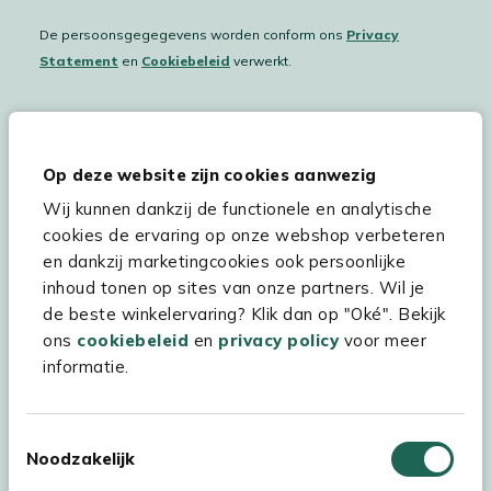
De persoonsgegegevens worden conform ons
Privacy
Statement
en
Cookiebeleid
verwerkt.
Hulp & service
Op deze website zijn cookies aanwezig
Wij kunnen dankzij de functionele en analytische
Assortiment
cookies de ervaring op onze webshop verbeteren
Kees Smit Tuinmeubelen
en dankzij marketingcookies ook persoonlijke
inhoud tonen op sites van onze partners. Wil je
Experience Stores XXL
de beste winkelervaring? Klik dan op "Oké". Bekijk
ons
cookiebeleid
en
privacy policy
voor meer
informatie.
Toestemmingsselectie
Noodzakelijk