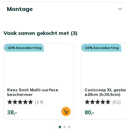
Montage
Vaak samen gekocht met (3)
-15% kassakorting
-15% kassakorting
Kees Smit Multi-surface
Cosiscoop XL gaslan
beschermer
ø20cm (h:30,5cm)
(14)
(51)
38,-
80,-