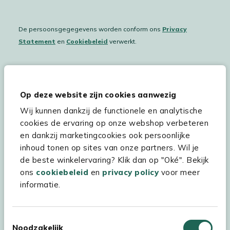
De persoonsgegegevens worden conform ons
Privacy
Statement
en
Cookiebeleid
verwerkt.
Hulp & service
Op deze website zijn cookies aanwezig
Wij kunnen dankzij de functionele en analytische
Assortiment
cookies de ervaring op onze webshop verbeteren
Kees Smit Tuinmeubelen
en dankzij marketingcookies ook persoonlijke
inhoud tonen op sites van onze partners. Wil je
Experience Stores XXL
de beste winkelervaring? Klik dan op "Oké". Bekijk
ons
cookiebeleid
en
privacy policy
voor meer
informatie.
Toestemmingsselectie
Noodzakelijk