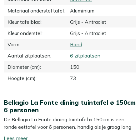
Materiaal onderstel tafel
:
Aluminium
Kleur tafelblad
:
Grijs - Antraciet
Kleur onderstel
:
Grijs - Antraciet
Vorm
:
Rond
Aantal zitplaatsen
:
6 zitplaatsen
Diameter (cm)
:
150
Hoogte (cm)
:
73
Bellagio La Fonte dining tuintafel ø 150cm
6 personen
De Bellagio La Fonte dining tuintafel ø 150cm is een
ronde eettafel voor 6 personen, handig als je graag lang
tafelt en iedereen elkaar goed wil aankijken. Het grijze
Toon/verberg