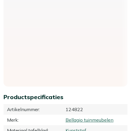
Productspecificaties
Artikelnummer
:
124822
Merk
:
Bellagio tuinmeubelen
Materiaal tafelblad
:
Kunststof