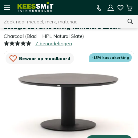
Kees
15% kassakorting op de hele collectie
Win
Smit
Zoeken
Home
Tuintafels
Tuinmeubelen
Bellagio La Fonte dining tuintafel ø 150cm
Charcoal (Blad = HPL Natural Slate)
7 beoordelingen
U heeft geen product(en) in uw winkelwagen.
-15% kassakorting
Bewaar op moodboard