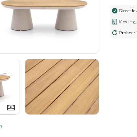
Direct l
Kies je
e
Probeer 
n