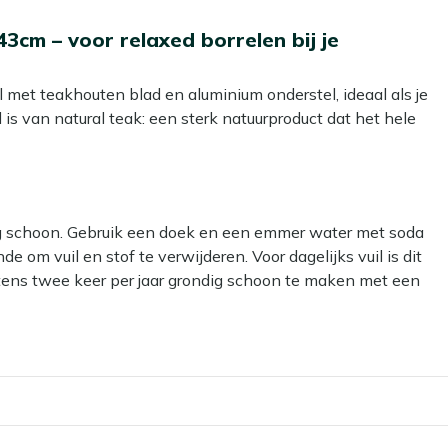
3cm – voor relaxed borrelen bij je
l met teakhouten blad en aluminium onderstel, ideaal als je
d is van natural teak: een sterk natuurproduct dat het hele
t, als je dat tenminste fijn vindt. Liever de warme houtkleur
delen. Het aluminium onderstel in beige is licht van
 als je de kussens opbergt of de loungeset anders neer wilt
lek voor schalen, drankjes en een stapel tijdschriften,
dig schoon. Gebruik een doek en een emmer water met soda
e om vuil en stof te verwijderen. Voor dagelijks vuil is dit
tens twee keer per jaar grondig schoon te maken met een
nze Kees Smit Teak & Hardhout reiniger.
onder zorgen je dienbladen, spelletjes en hapjes op zet.
, of je houdt de warme houtkleur met een kleurbeschermer
ar kan het materiaal beschadigen.
makkelijk als je je terras wilt schoonmaken of opnieuw
il? Dan kun je een beschermende laag aanbrengen met onze
geset, zodat je niet hoeft te rekken om bij je glas of snacks