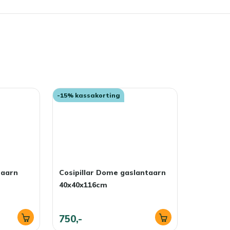
 af te stoten, waardoor vlekken minder snel intrekken en je
r een borrel met meerdere mensen, zonder dat het meteen
 laten staan?
buiten blijven staan. Wil je je loungetafel zo lang
 winter droog op, of dek hem af met een ademende
ar je jezelf schoonmaakwerk in het voorjaar.
-15% kassakorting
taarn
Cosipillar Dome gaslantaarn
40x40x116cm
750,-