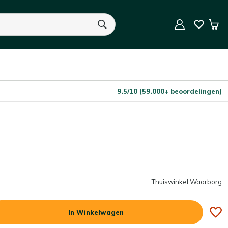
In Winkelwagen
Aantal
Win
U heeft geen product(en) in uw winkelwagen.
9.5/10 (59.000+ beoordelingen)
Thuiswinkel Waarborg
In Winkelwagen