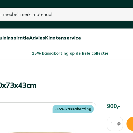
uininspiratie
Advies
Klantenservice
Open/sluit
Open/sluit
Open/sluit
Menu
Menu
Menu
15% kassakorting op de hele collectie
140x73x43cm
900,-
-15% kassakorting
Aantal