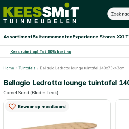
Kees
Zoeken
900,-
Smit
Tuinmeubelen
Assortiment
Buitenmomenten
Experience Stores XXL
T
Open/sluit
Open/sluit
Open/sluit
Menu
Menu
Menu
Kees ruimt op! Tot 60% korting
Home
Tuintafels
Bellagio Ledrotta lounge tuintafel 140x73x43cm
Bellagio Ledrotta lounge tuintafel 
Camel Sand (Blad = Teak)
Bewaar op moodboard