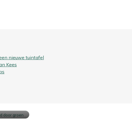
een nieuwe tuintafel
van Kees
ps
ouw