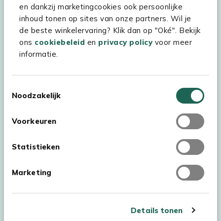
Kees Smit Tuinmeubelen
en dankzij marketingcookies ook persoonlijke
inhoud tonen op sites van onze partners. Wil je
Experience Stores XXL
de beste winkelervaring? Klik dan op "Oké". Bekijk
ons
cookiebeleid
en
privacy policy
voor meer
informatie.
Toestemmingsselectie
Noodzakelijk
Voorkeuren
Statistieken
Marketing
Auteursrecht © 2026 - Kees Smit Tuinmeubelen
Algemene voorwaarden
Privacy Statement
Disclaimer
Details tonen