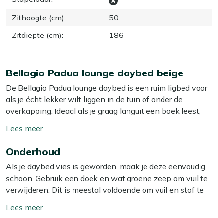
Zithoogte (cm)
:
50
Zitdiepte (cm)
:
186
Bellagio Padua lounge daybed beige
De Bellagio Padua lounge daybed is een ruim ligbed voor
als je écht lekker wilt liggen in de tuin of onder de
overkapping. Ideaal als je graag languit een boek leest,
een powernap doet of samen relaxt. Het aluminium frame
Toon/verberg
is stevig maar licht, dus je schuift het eenvoudig een
lees
stukje de schaduw in. De textileen zitting draagt je
Onderhoud
meer
lichaam goed, terwijl de meegeleverde kussens zorgen
Als je daybed vies is geworden, maak je deze eenvoudig
voor het comfortabele “bankgevoel”. Zo heb je eigenlijk
schoon. Gebruik een doek en wat groene zeep om vuil te
een loungeset en ligbed in één, maar dan zonder dat je de
verwijderen. Dit is meestal voldoende om vuil en stof te
hele tuin vol zet met meubels.
verwijderen. Voor dagelijks vuil is dit vaak al genoeg. Toch
Toon/verberg
raden we aan om je daybed minstens twee keer per jaar
Eigenschappen