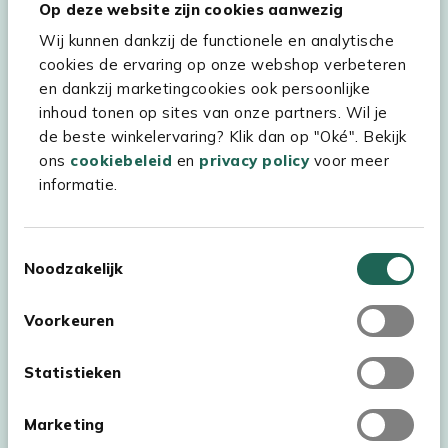
Hulp & service
Op deze website zijn cookies aanwezig
Wij kunnen dankzij de functionele en analytische
Assortiment
cookies de ervaring op onze webshop verbeteren
Kees Smit Tuinmeubelen
en dankzij marketingcookies ook persoonlijke
inhoud tonen op sites van onze partners. Wil je
Experience Stores XXL
de beste winkelervaring? Klik dan op "Oké". Bekijk
ons
cookiebeleid
en
privacy policy
voor meer
informatie.
Toestemmingsselectie
Noodzakelijk
Voorkeuren
Statistieken
Marketing