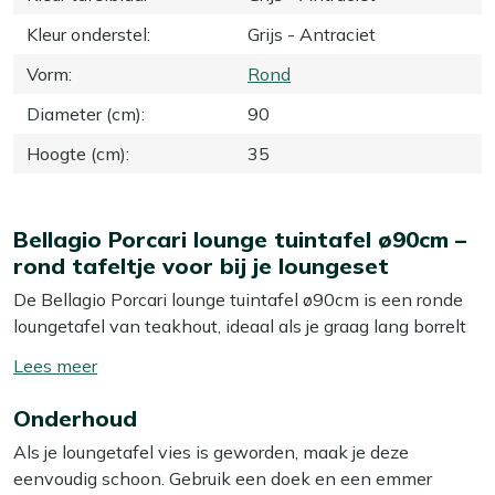
Kleur onderstel
:
Grijs - Antraciet
Vorm
:
Rond
Diameter (cm)
:
90
Hoogte (cm)
:
35
Bellagio Porcari lounge tuintafel ø90cm –
rond tafeltje voor bij je loungeset
De Bellagio Porcari lounge tuintafel ø90cm is een ronde
loungetafel van teakhout, ideaal als je graag lang borrelt
of koffiedrinkt bij je loungeset. Met een diameter van 90
Toon/verberg
cm heb je genoeg plek voor hapjes, drankjes en wat
lees
tijdschriften, zonder dat de tafel je hele terras inneemt.
Onderhoud
meer
Het natuurlijke teak tafelblad combineert met het grijze
Als je loungetafel vies is geworden, maak je deze
onderstel tot een rustige, neutrale look die makkelijk
eenvoudig schoon. Gebruik een doek en een emmer
matcht met je huidige set. Met een hoogte van 35 cm