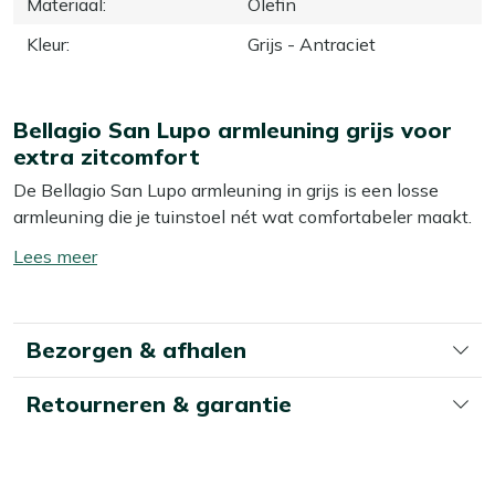
Materiaal
:
Olefin
Kleur
:
Grijs - Antraciet
Bellagio San Lupo armleuning grijs voor
extra zitcomfort
De Bellagio San Lupo armleuning in grijs is een losse
armleuning die je tuinstoel nét wat comfortabeler maakt.
Dankzij de zachte olefin bekleding voelt hij prettig aan je
Toon/verberg
armen, ook als je langere tijd buiten zit. Ideaal als je graag
lees
wat meer steun wilt bij het lezen van een boek of tijdens
meer
een lange avond aan tafel in de tuin.
Bezorgen & afhalen
Bekijk meer Tuinaccessoires
Retourneren & garantie
Bekijk meer Overige accessoires