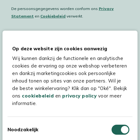
De persoonsgegegevens worden conform ons
Privacy
Statement
en
Cookiebeleid
verwerkt.
Hulp & service
Op deze website zijn cookies aanwezig
Wij kunnen dankzij de functionele en analytische
Assortiment
cookies de ervaring op onze webshop verbeteren
Kees Smit Tuinmeubelen
en dankzij marketingcookies ook persoonlijke
inhoud tonen op sites van onze partners. Wil je
Experience Stores XXL
de beste winkelervaring? Klik dan op "Oké". Bekijk
ons
cookiebeleid
en
privacy policy
voor meer
informatie.
Toestemmingsselectie
Noodzakelijk