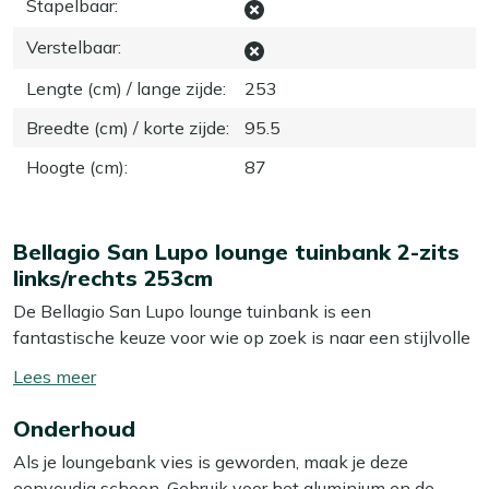
Stapelbaar
:
Verstelbaar
:
Lengte (cm) / lange zijde
:
253
Breedte (cm) / korte zijde
:
95.5
Hoogte (cm)
:
87
Bellagio San Lupo lounge tuinbank 2-zits
links/rechts 253cm
De Bellagio San Lupo lounge tuinbank is een
fantastische keuze voor wie op zoek is naar een stijlvolle
en comfortabele plek om te ontspannen in de tuin. Met
Toon/verberg
zijn ruime afmetingen van 253 cm biedt deze 2-zitsbank
lees
genoeg ruimte om heerlijk languit te liggen of gezellig
Onderhoud
meer
naast elkaar te zitten. De bank is uitgevoerd in een
Als je loungebank vies is geworden, maak je deze
chique grijs-antraciet kleur, die moeiteloos in elke
eenvoudig schoon. Gebruik voor het aluminium en de