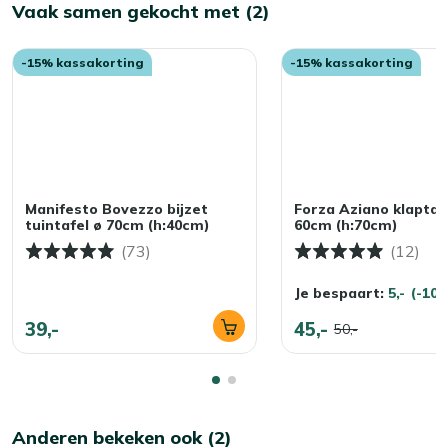
Vaak samen gekocht met (2)
-15% kassakorting
-15% kassakorting
Manifesto Bovezzo bijzet
Forza Aziano klaptaf
tuintafel ø 70cm (h:40cm)
60cm (h:70cm)
(73)
(12)
Je bespaart:
5,-
(-10
39,-
45,-
50,-
Anderen bekeken ook (2)