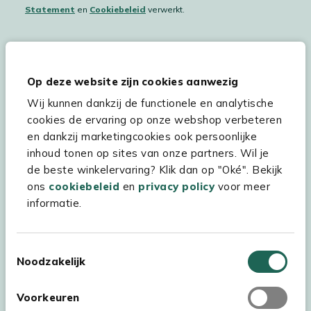
Statement
en
Cookiebeleid
verwerkt.
Hulp & service
Op deze website zijn cookies aanwezig
Wij kunnen dankzij de functionele en analytische
Assortiment
cookies de ervaring op onze webshop verbeteren
Kees Smit Tuinmeubelen
en dankzij marketingcookies ook persoonlijke
inhoud tonen op sites van onze partners. Wil je
Experience Stores XXL
de beste winkelervaring? Klik dan op "Oké". Bekijk
ons
cookiebeleid
en
privacy policy
voor meer
informatie.
Toestemmingsselectie
Noodzakelijk
Voorkeuren