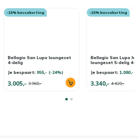
-15% kassakorting
-15% kassakorting
Bellagio San Lupo loungeset
Bellagio San Lupo ho
4-delig
loungeset 5-delig 4-z
Je bespaart:
955,-
(-24%)
Je bespaart:
1.080,-
(
3.005,-
3.340,-
3.960,-
4.420,-