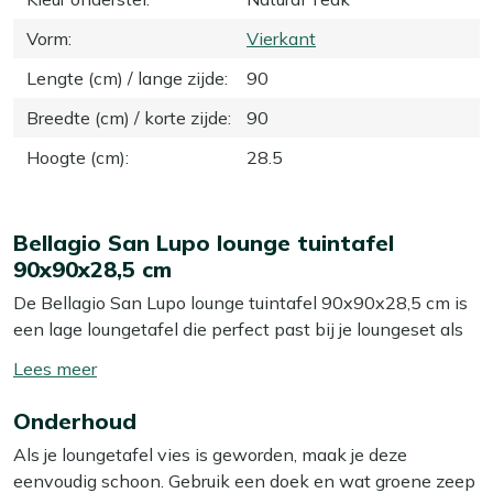
Vorm
:
Vierkant
Lengte (cm) / lange zijde
:
90
Breedte (cm) / korte zijde
:
90
Hoogte (cm)
:
28.5
Bellagio San Lupo lounge tuintafel
90x90x28,5 cm
De Bellagio San Lupo lounge tuintafel 90x90x28,5 cm is
een lage loungetafel die perfect past bij je loungeset als
je graag borrelt, koffiedrinkt of een bordje buiten eet. Het
Toon/verberg
vierkante blad van 90x90 cm geeft genoeg ruimte voor
lees
hapjes, drankjes en een stapel tijdschriften, zonder dat de
Onderhoud
meer
tafel je hele terras inneemt. Het onderstel is van
Als je loungetafel vies is geworden, maak je deze
aluminium in een zwarte kleur: licht van gewicht, roest
eenvoudig schoon. Gebruik een doek en wat groene zeep
niet en is makkelijk te verplaatsen als je je terras eens