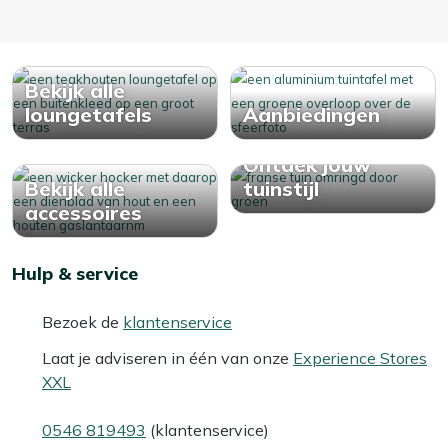
Bekijk alle
loungetafels
Aanbiedingen
Ontdek jouw
Bekijk alle
tuinstijl
accessoires
Hulp & service
Bezoek de
klantenservice
Laat je adviseren in één van onze
Experience Stores
XXL
0546 819493
(klantenservice)