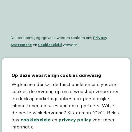
De persoonsgegegevens worden conform ons
Privacy
Statement
en
Cookiebeleid
verwerkt.
Hulp & service
Op deze website zijn cookies aanwezig
Wij kunnen dankzij de functionele en analytische
Assortiment
cookies de ervaring op onze webshop verbeteren
Kees Smit Tuinmeubelen
en dankzij marketingcookies ook persoonlijke
inhoud tonen op sites van onze partners. Wil je
Experience Stores XXL
de beste winkelervaring? Klik dan op "Oké". Bekijk
ons
cookiebeleid
en
privacy policy
voor meer
informatie.