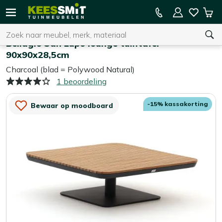
Kees
15% kassakorting op de hele collectie
Win
Smit
Zoeken
Home
Tuintafels
Tuinmeubelen
Bellagio San Lupo lounge tuintafel
90x90x28,5cm
Charcoal (blad = Polywood Natural)
U heeft geen product(en) in uw winkelwagen.
1 beoordeling
-15% kassakorting
Bewaar op moodboard