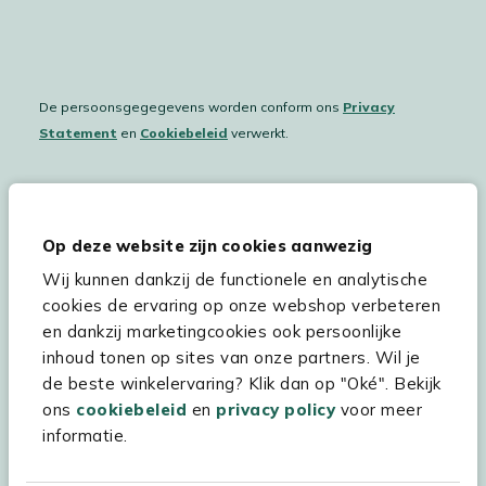
De persoonsgegegevens worden conform ons
Privacy
Statement
en
Cookiebeleid
verwerkt.
Hulp & service
Op deze website zijn cookies aanwezig
Wij kunnen dankzij de functionele en analytische
Assortiment
cookies de ervaring op onze webshop verbeteren
Kees Smit Tuinmeubelen
en dankzij marketingcookies ook persoonlijke
inhoud tonen op sites van onze partners. Wil je
Experience Stores XXL
de beste winkelervaring? Klik dan op "Oké". Bekijk
ons
cookiebeleid
en
privacy policy
voor meer
informatie.