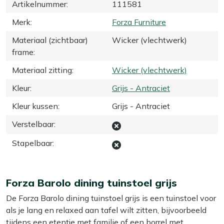
Artikelnummer
:
111581
Merk
:
Forza Furniture
Materiaal (zichtbaar)
Wicker (vlechtwerk)
frame
:
Materiaal zitting
:
Wicker (vlechtwerk)
Kleur
:
Grijs - Antraciet
Kleur kussen
:
Grijs - Antraciet
Verstelbaar
:
Stapelbaar
:
Forza Barolo dining tuinstoel grijs
De Forza Barolo dining tuinstoel grijs is een tuinstoel voor
als je lang en relaxed aan tafel wilt zitten, bijvoorbeeld
tijdens een etentje met familie of een borrel met