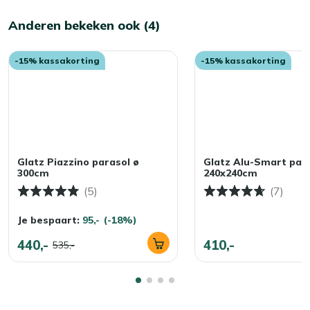
Anderen bekeken ook (4)
-15% kassakorting
-15% kassakorting
Glatz Piazzino parasol ø
Glatz Alu-Smart par
300cm
240x240cm
(5)
(7)
Je bespaart:
95,-
(-18%)
440,-
410,-
535,-