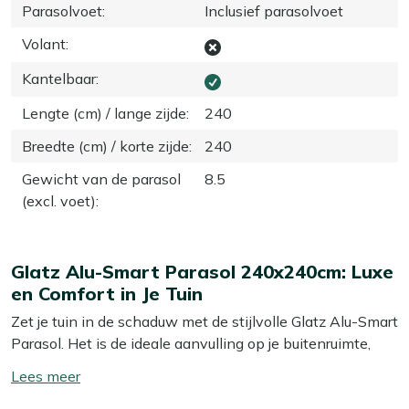
Parasolvoet
:
Inclusief parasolvoet
Volant
:
Kantelbaar
:
Lengte (cm) / lange zijde
:
240
Breedte (cm) / korte zijde
:
240
Gewicht van de parasol
8.5
(excl. voet)
:
Glatz Alu-Smart Parasol 240x240cm: Luxe
en Comfort in Je Tuin
Zet je tuin in de schaduw met de stijlvolle Glatz Alu-Smart
Parasol. Het is de ideale aanvulling op je buitenruimte,
zodat je altijd een plekje in de schaduw hebt wanneer de
Toon/verberg
zon te fel wordt. Deze parasol combineert functionaliteit
lees
en design en is een echte eyecatcher voor je tuin.