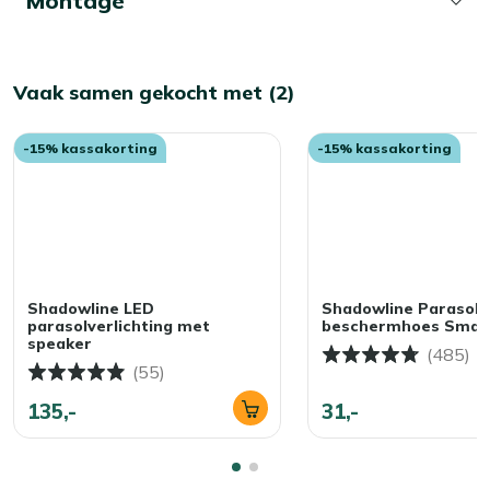
Montage
Bekijk meer Parasols
Bekijk meer Staande parasols
Vaak samen gekocht met (2)
-15% kassakorting
-15% kassakorting
Shadowline LED
Shadowline Parasol
parasolverlichting met
beschermhoes Small
speaker
(485)
(55)
135,-
31,-