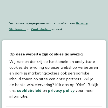
De persoonsgegegevens worden conform ons
Privacy
Statement
en
Cookiebeleid
verwerkt.
Hulp & service
Op deze website zijn cookies aanwezig
Wij kunnen dankzij de functionele en analytische
Assortiment
cookies de ervaring op onze webshop verbeteren
Kees Smit Tuinmeubelen
en dankzij marketingcookies ook persoonlijke
inhoud tonen op sites van onze partners. Wil je
Experience Stores XXL
de beste winkelervaring? Klik dan op "Oké". Bekijk
ons
cookiebeleid
en
privacy policy
voor meer
informatie.