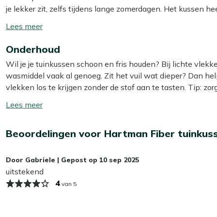
je lekker zit, zelfs tijdens lange zomerdagen. Het kussen 
goed past op de meeste tuinstoelen. Dit dunne kussen is per
Toon/verberg
Omdat textileen zich al naar je lichaam vormt, heb je niet v
lees
net dat beetje extra comfort zonder te dik te zijn.
Onderhoud
meer
Wil je je tuinkussen schoon en fris houden? Bij lichte vle
Bekijk meer Tuinkussens
wasmiddel vaak al genoeg. Zit het vuil wat dieper? Dan he
Bekijk meer Dunne tuinkussens (textileen stoelen)
vlekken los te krijgen zonder de stof aan te tasten. Tip: zor
zo voorkom je dat de kleur terugloopt.
Toon/verberg
lees
Wil je het jezelf nog makkelijker maken? Dan is het slim
meer
Beoordelingen voor Hartman Fiber tuinku
Smit Textiel & Rope beschermer. Deze maakt je kussens wat
bespaart je weer schoonmaakwerk!
Door
Gabriele
|
Gepost op
10 sep 2025
Kan ik mijn tuinkussens het hele jaar buiten
uitstekend
4
van 5
Wij adviseren om je tuinkussens droog op te bergen als je z
kunnen op termijn last krijgen van vocht, wat slijtage en 
je kussens het beste binnen of in een waterdichte opbergbox