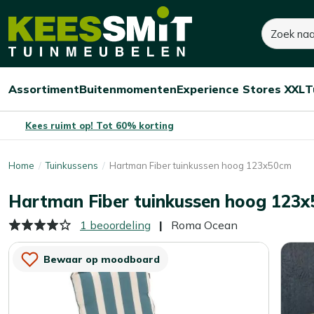
Kees
35,-
40,-
Zoeken
Smit
Je bespaart:
5,-
(-13%)
Tuinmeubelen
Assortiment
Buitenmomenten
Experience Stores XXL
T
Open/sluit
Open/sluit
Open/sluit
Menu
Menu
Menu
Kees ruimt op! Tot 60% korting
Home
Tuinkussens
Hartman Fiber tuinkussen hoog 123x50cm
Hartman Fiber tuinkussen hoog 123
1 beoordeling
Roma Ocean
Bewaar op moodboard