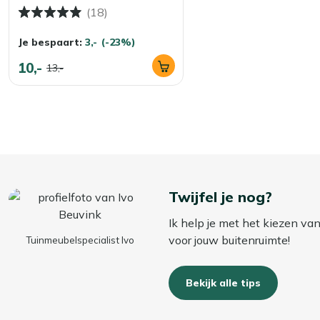
(18)
Je bespaart:
3,-
(-23%)
10,-
13,-
Twijfel je nog?
Ik help je met het kiezen va
voor jouw buitenruimte!
Tuinmeubelspecialist Ivo
Bekijk alle tips