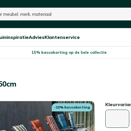
uininspiratie
Advies
Klantenservice
Open/sluit
Open/sluit
Open/sluit
Menu
Menu
Menu
15% kassakorting op de hele collectie
x50cm
Kleurvaria
-15% kassakorting