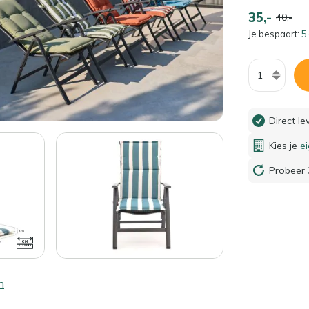
35,-
40,-
Je bespaart:
5,
Aantal
Direct l
Kies je
e
Probeer 
n