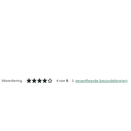
Waardering:
4 van
5
1
geverifieerde beoordeling(en)