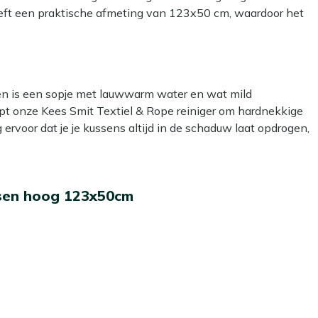
heeft een praktische afmeting van 123x50 cm, waardoor het
fect voor tuinstoelen met een textileen zitgedeelte.
eel vulling nodig om comfortabel te zitten. Dit kussen geeft
kken is een sopje met lauwwarm water en wat mild
lpt onze Kees Smit Textiel & Rope reiniger om hardnekkige
g ervoor dat je je kussens altijd in de schaduw laat opdrogen,
 om een beschermende laag aan te brengen met onze Kees
ssen hoog 123x50cm
er- en vuilafstotend, zodat ze langer schoon blijven. Dat
 laten liggen?
e niet gebruikt. Zelfs de meest waterafstotende stoffen
schimmel kan veroorzaken. In de herfst en winter bewaar je
. Zo blijven ze langer mooi en fris!