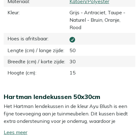
Materiaal
:
Katoen/Polyester
Kleur
:
Grijs - Antraciet, Taupe -
Naturel - Bruin, Oranje,
Rood
Hoes is afritsbaar
:
Lengte (cm) / lange zijde
:
50
Breedte (cm) / korte zijde
:
30
Hoogte (cm)
:
15
Hartman lendekussen 50x30cm
Het Hartman lendekussen in de kleur Ayu Blush is een
fijne toevoeging aan je tuinmeubelen. Dit kussen biedt
extra ondersteuning voor je onderrug, waardoor je
comfortabeler zit. Ideaal voor lange avonden buiten, of
Toon/verberg
gewoon om je tuinset een beetje op te fleuren. De hoes