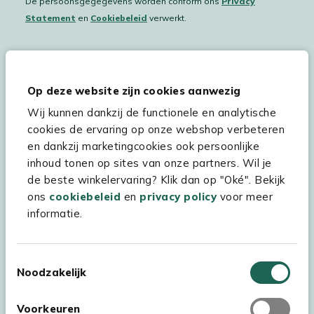
De persoonsgegegevens worden conform ons
Privacy
Statement
en
Cookiebeleid
verwerkt.
Hulp & service
Op deze website zijn cookies aanwezig
Wij kunnen dankzij de functionele en analytische
Assortiment
cookies de ervaring op onze webshop verbeteren
Kees Smit Tuinmeubelen
en dankzij marketingcookies ook persoonlijke
inhoud tonen op sites van onze partners. Wil je
Experience Stores XXL
de beste winkelervaring? Klik dan op "Oké". Bekijk
ons
cookiebeleid
en
privacy policy
voor meer
informatie.
Toestemmingsselectie
Noodzakelijk
Voorkeuren