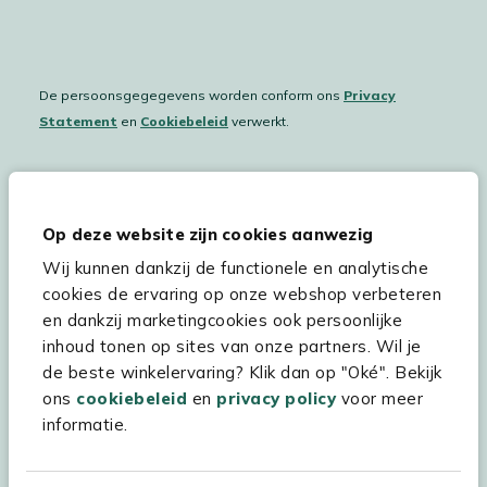
De persoonsgegegevens worden conform ons
Privacy
Statement
en
Cookiebeleid
verwerkt.
Hulp & service
Op deze website zijn cookies aanwezig
Wij kunnen dankzij de functionele en analytische
Assortiment
cookies de ervaring op onze webshop verbeteren
Kees Smit Tuinmeubelen
en dankzij marketingcookies ook persoonlijke
inhoud tonen op sites van onze partners. Wil je
Experience Stores XXL
de beste winkelervaring? Klik dan op "Oké". Bekijk
ons
cookiebeleid
en
privacy policy
voor meer
informatie.