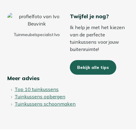
kussen erbij als je lang buiten zit en berg het daarna weer
makkelijk binnen op; zo heb je jarenlang plezier van extra
Twijfel je nog?
steun en zitgemak.
Ik help je met het kiezen
van de perfecte
Tuinmeubelspecialist Ivo
Bekijk meer Tuinkussens
tuinkussens voor jouw
Bekijk meer Sierkussens
buitenruimte!
Bekijk alle tips
Meer advies
Top 10 tuinkussens
Tuinkussens opbergen
Tuinkussens schoonmaken