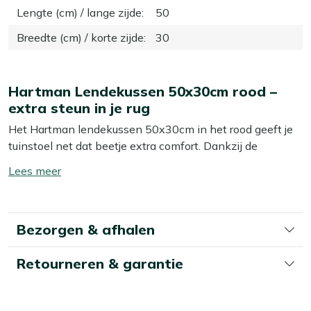
Lengte (cm) / lange zijde
:
50
Breedte (cm) / korte zijde
:
30
Hartman Lendekussen 50x30cm rood –
extra steun in je rug
Het Hartman lendekussen 50x30cm in het rood geeft je
tuinstoel net dat beetje extra comfort. Dankzij de
langwerpige, rechthoekige vorm leg je het precies in je
Toon/verberg
onderrug, zodat je ontspannen rechtop kunt zitten.
lees
Handig als je graag lang natafelt of een goed boek
meer
uitleest in je tuinstoel. De opvallende rode kleur zorgt
Bezorgen & afhalen
meteen voor wat meer sfeer op je terras of balkon, zonder
dat je je hele set hoeft te vervangen.
Retourneren & garantie
Eigenschappen
Speciaal voor je onderrug:
Met het formaat