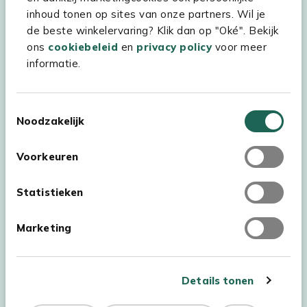
inhoud tonen op sites van onze partners. Wil je
Experience Stores XXL
de beste winkelervaring? Klik dan op "Oké". Bekijk
ons
cookiebeleid
en
privacy policy
voor meer
informatie.
Toestemmingsselectie
Noodzakelijk
Voorkeuren
Statistieken
Marketing
Auteursrecht © 2026 - Kees Smit Tuinmeubelen
Algemene voorwaarden
Privacy Statement
Disclaimer
Details tonen
Cookiebeleid
Toegankelijkheidsverklaring