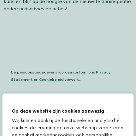
kans en blijf op de hoogte van de nieuwste tuininspiratie,
onderhoudsadvies en acties!
De persoonsgegegevens worden conform ons
Privacy
Statement
en
Cookiebeleid
verwerkt.
Hulp & service
Op deze website zijn cookies aanwezig
Wij kunnen dankzij de functionele en analytische
Assortiment
cookies de ervaring op onze webshop verbeteren
Kees Smit Tuinmeubelen
en dankzij marketingcookies ook persoonlijke