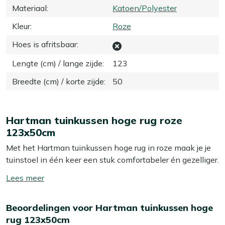
Materiaal
:
Katoen/Polyester
Kleur
:
Roze
Hoes is afritsbaar
:
Lengte (cm) / lange zijde
:
123
Breedte (cm) / korte zijde
:
50
Hartman tuinkussen hoge rug roze
123x50cm
Met het Hartman tuinkussen hoge rug in roze maak je je
tuinstoel in één keer een stuk comfortabeler én gezelliger.
Dit kussen is geschikt voor standenstoelen of andere
Toon/verberg
tuinstoelen met een hoge rug. Door het zachte
lees
katoen/polyester voelt het prettig aan op je huid en zit je
meer
Beoordelingen voor Hartman tuinkussen hoge
net wat langer lekker door. Ideaal als je op een
rug 123x50cm
zomeravond nog een extra kop koffie (of iets sterkers)